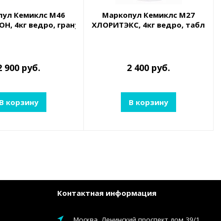
пул Кемиклс М46
Маркопул Кемиклс М27
лор для дезинфекции воды (водный раствор гипохлори
Н, 4кг ведро, гранулы для дезинфекции, окисления ор
ХЛОРИТЭКС, 4кг ведро, табл.20
2 900 руб.
2 400 руб.
В корзину
В корзину
Контактная информация
Москва, Ленинский проспект дом 39/1