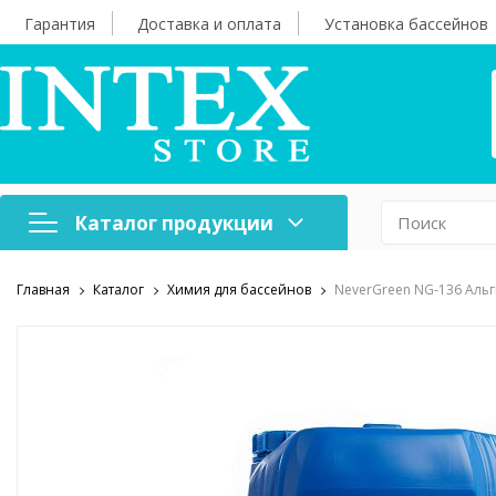
Гарантия
Доставка и оплата
Установка бассейнов
Каталог продукции
Главная
Каталог
Химия для бассейнов
NeverGreen NG-136 Альг
Надувная мебель
Н
Оборудование для
А
бассейнов
б
Надувные лодки и
Х
аксессуары