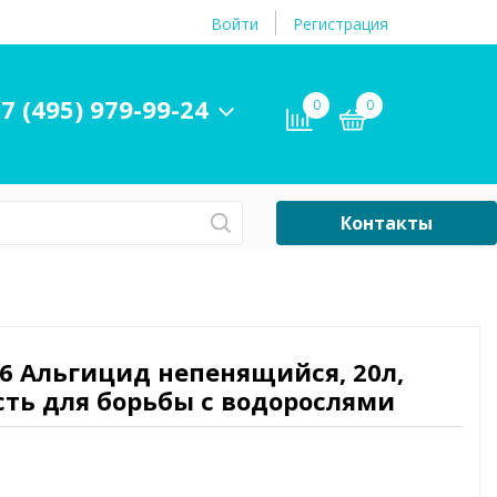
Войти
Регистрация
7 (495) 979-99-24
0
0
Контакты
Сб-Вс Выходной
Бассейны
ры и
Плавательные
6 Альгицид непенящийся, 20л,
принадлежности
сть для борьбы с водорослями
бассейнов