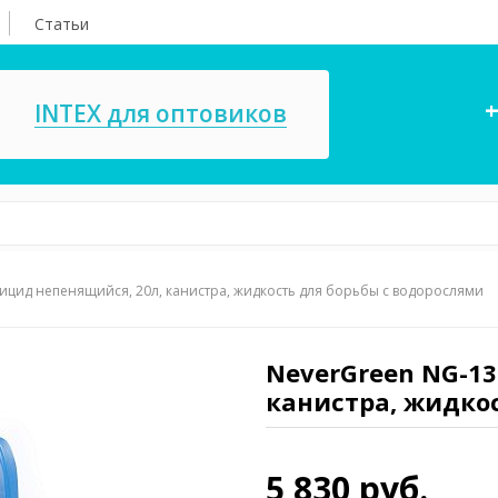
Статьи
+
INTEX для оптовиков
ицид непенящийся, 20л, канистра, жидкость для борьбы с водорослями
асосы, ремкомплекты
СПА
ксессуары для
Игровые цент
ассейнов
NeverGreen NG-13
игрушки
канистра, жидко
имия для бассейнов
Запчасти для 
5 830 руб.