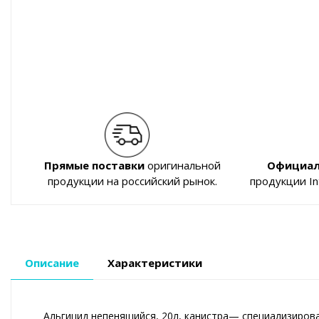
Прямые поставки
оригинальной
Официал
продукции на российский рынок.
продукции I
Описание
Характеристики
Альгицид непенящийся, 20л, канистра— специализиров