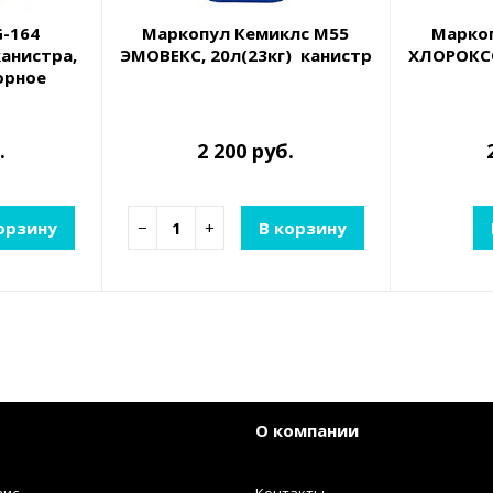
G-164
Маркопул Кемиклс М55
Марко
канистра,
ЭМОВЕКС, 20л(23кг) канистра, жидкий х
ХЛОРОКСО
орное
стки воды
лорода
.
2 200 руб.
орзину
−
+
В корзину
О компании
вис
Контакты