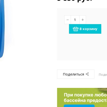
емкомплекты
Уцененный То
−
+
В корзину
Поделиться
Поде