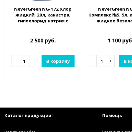
NeverGreen NG-172 Хлор
NeverGreen N
жидкий, 20л, канистра,
Комплекс №5, 5л, 
гипохлорид натрия с
жидкое безхл
добавлением ПАВ, для
средство для очи
очистки и
на основе кис
обеззараживания воды
2 500 руб.
1 100 руб
−
+
В корзину
−
+
В к
Каталог продукции
Помощь
Надувная мебель
Гарантия и сер