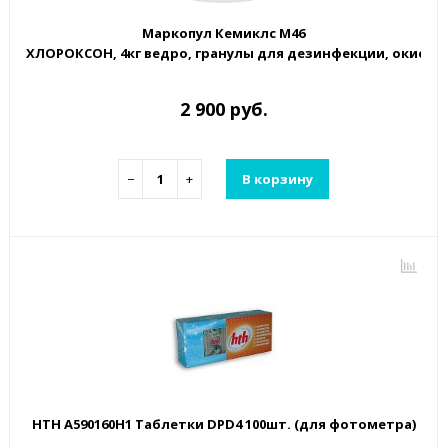
Маркопул Кемиклс М46
ХЛОРОКСОН, 4кг ведро, гранулы для дезинфекции, окисле
2 900 руб.
−
+
В корзину
HTH A590160H1 Таблетки DPD4 100шт. (для фотометра)