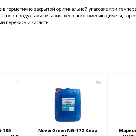
 в герметично закрытой оригинальной упаковке при температу
естно с продуктами питания, легковоспламеняющимися, гор
и перекись и кислоты.
G-185
NeverGreen NG-172 Хлор
Марко