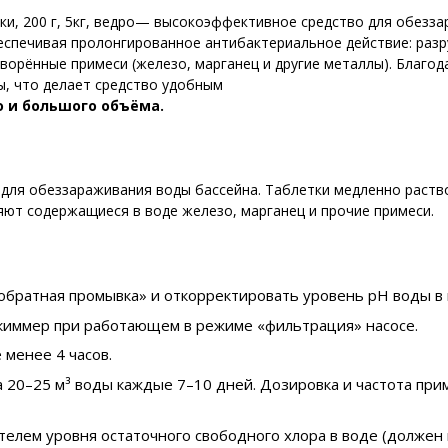
и, 200 г, 5кг, ведро— высокоэффективное средство для обезза
спечивая пролонгированное антибактериальное действие: раз
творённые примеси (железо, марганец и другие металлы). Благо
ы, что делает средство удобным
о и большого объёма.
 для обеззараживания воды бассейна. Таблетки медленно раство
яют содержащиеся в воде железо, марганец и прочие примеси.
ратная промывка» и откорректировать уровень pH воды в п
скиммер при работающем в режиме «фильтрация» насосе.
 менее 4 часов.
на 20–25 м³ воды каждые 7–10 дней. Дозировка и частота пр
телем уровня остаточного свободного хлора в воде (должен 