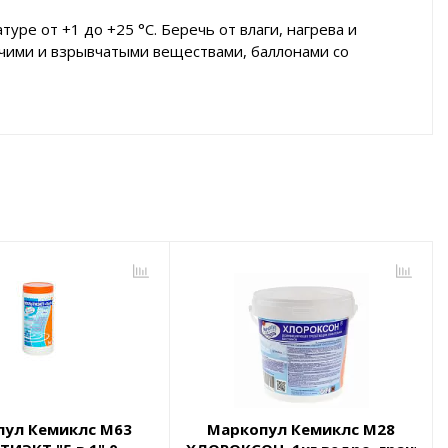
ре от +1 до +25 °С. Беречь от влаги, нагрева и
ючими и взрывчатыми веществами, баллонами со
пул Кемиклс М63
Маркопул Кемиклс М28