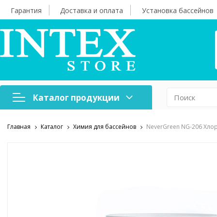
Гарантия
Доставка и оплата
Установка бассейнов
Каталог продукции
Главная
Каталог
Химия для бассейнов
NeverGreen NG-206 Хло
Надувная мебель
Н
Оборудование для
А
бассейнов
б
Надувные лодки и
Х
аксессуары