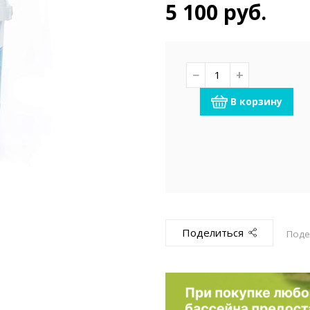
емкомплекты
Уцененный То
5 100 руб.
−
+
В корзину
Поделиться
Поде