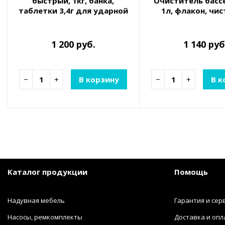
быстрый, 1кг, банка,
Очиститель басс
таблетки 3,4г для ударной
1л, флакон, чи
и текущей дезинфекции
средство от изве
воды
кальциевых отл
1 200 руб.
1 140 руб
−
+
В корзину
−
+
В к
Каталог продукции
Помощь
Надувная мебель
Гарантия и сер
Насосы, ремкомплекты
Доставка и опл