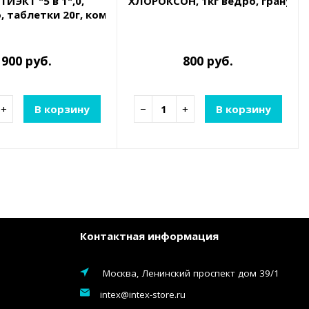
ИЭКТ "5 в 1",0,
ХЛОРОКСОН, 1кг ведро, гранулы
о, таблетки 20г, комплексное средство для обеззараж
900 руб.
800 руб.
+
В корзину
−
+
В корзину
Контактная информация
Москва, Ленинский проспект дом 39/1
intex@intex-store.ru