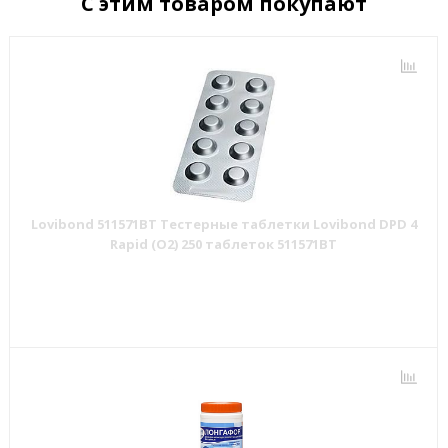
С этим товаром покупают
Lovibond 511571BT Тестерные таблетки Lovibond DPD 4
Rapid (O2) 250 таблеток 511571BT