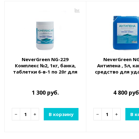
NeverGreen NG-229
NeverGreen N
Комплекс №2, 1кг, банка,
Антипена , 5л, к
таблетки 6-в-1 по 20г для
средство для уд
обеззараживания и
подавления 
очистки воды
1 300 руб.
4 800 руб
−
+
В корзину
−
+
В к