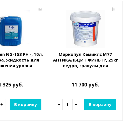
n NG-153 PH -, 10л,
Маркопул Кемиклс М77
ра, жидкость для
АНТИКАЛЬЦИТ ФИЛЬТР, 25кг
ижения уровня
ведро, гранулы для
ткости воды
очистки оборудования от
известкового налета
1 325 руб.
11 700 руб.
+
В корзину
−
+
В корзину