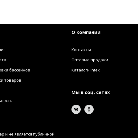
О компании
вис
Контакты
ата
Оптовые продажи
овка бассейнов
Каталоги Intex
ки товаров
Мы в соц. сетях
ьность
р и не является публичной