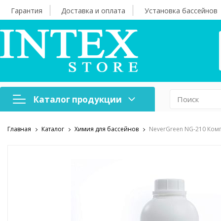
Гарантия
Доставка и оплата
Установка бассейнов
Каталог продукции
Главная
Каталог
Химия для бассейнов
NeverGreen NG-210 Комп
Надувная мебель
Н
Оборудование для
А
бассейнов
б
Надувные лодки и
Х
аксессуары