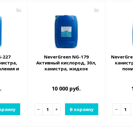
G-227
NeverGreen NG-179
NeverGree
анистра,
Активный кислород, 30л,
канист
аления и
канистра, жидкое
пон
пены
бесхлорное
жес
высокоэффективное
средство для очистки и
.
10 000 руб.
обеззар
орзину
−
+
В корзину
−