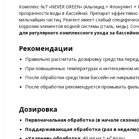
Комплекс №7 «NEVER GREEN» (Альгицид + Флокулянт + К
прозрачности воды в бассейнах. Препарат эффективно 
мельчайших частиц. Реагент имеет слабый специфически
коррозии элементов водной системы (сталь, медь). Со
для регулярного комплексного ухода за бассейно
Рекомендации
Правильно рассчитать дозировку средства перед
При повышенных температурах и интенсивном ис
После обработки средством бассейн не накрывать
После обработки рекомендуется промывать фильт
Дозировка
Первоначальная обработка (в начале сезона)
Поддерживающая обработка (раз в неделю)
«Ударная» обработка:
40 мл на 1 м³ воды.