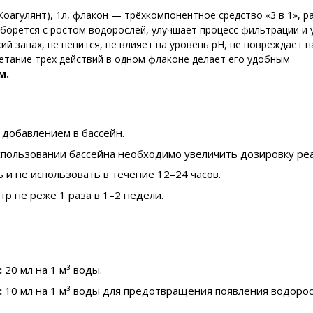
оагулянт), 1л, флакон — трёхкомпонентное средство «3 в 1», 
борется с ростом водорослей, улучшает процесс фильтрации и 
й запах, не пенится, не влияет на уровень pH, не повреждает 
четание трёх действий в одном флаконе делает его удобным
м.
 добавлением в бассейн.
пользовании бассейна необходимо увеличить дозировку реа
 и не использовать в течение 12–24 часов.
р не реже 1 раза в 1–2 недели.
:
20 мл на 1 м³ воды.
:
10 мл на 1 м³ воды для предотвращения появления водорос