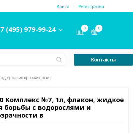
Войти
Регистрация
7 (495) 979-99-24
0
0
Контакты
Сб-Вс Выходной
 поддержания прозрачности в
Бассейны
ры и
Плавательные
0 Комплекс №7, 1л, флакон, жидкое
принадлежности
ля борьбы с водорослями и
бассейнов
зрачности в