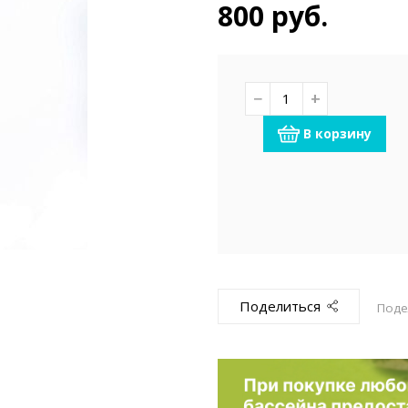
емкомплекты
Уцененный То
800 руб.
−
+
В корзину
Поделиться
Поде