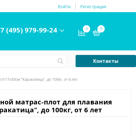
Войти
Регистрация
7 (495) 979-99-24
0
0
Контакты
Сб-Вс Выходной
х117х30см "Каракатица", до 100кг, от 6 лет
Бассейны
ры и
Плавательные
вной матрас-плот для плавания
принадлежности
акатица", до 100кг, от 6 лет
бассейнов