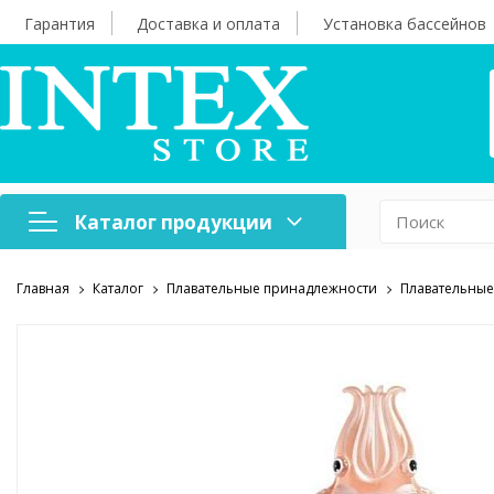
Гарантия
Доставка и оплата
Установка бассейнов
Каталог продукции
Главная
Каталог
Плавательные принадлежности
Плавательные
Надувная мебель
Н
Оборудование для
А
бассейнов
б
Надувные лодки и
Х
аксессуары