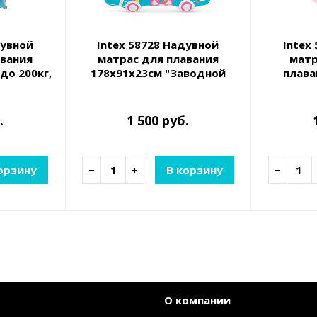
дувной
Intex 58728 Надувной
Intex
авания
матрас для плавания
матр
до 200кг,
178х91х23см "Заводной
плава
фургон", до 100кг
ручками, 
.
1 500 руб.
орзину
−
+
В корзину
−
О компании