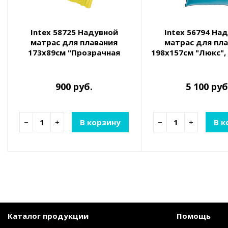
Intex 58725 Надувной
Intex 56794 На
матрас для плавания
матрас для пл
173х89см "Прозрачная
198х157см "Люкс", 
вода", до 100кг, 3 цвета
2 цвета
900 руб.
5 100 руб
−
+
В корзину
−
+
В к
Каталог продукции
Помощь