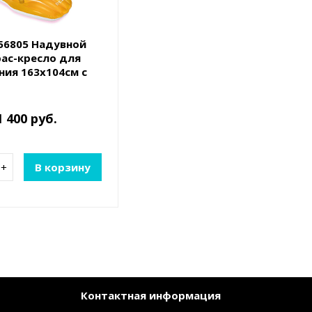
 56805 Надувной
ас-кресло для
ния 163х104см с
до 100кг, от 9 лет,
2 цвета
1 400 руб.
+
В корзину
Контактная информация