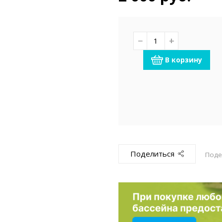
емкомплекты
Уцененный То
−
+
В корзину
Поделиться
Поде