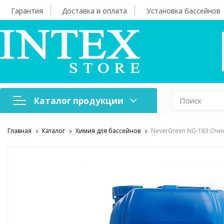
Гарантия
Доставка и оплата
Установка бассейнов
Каталог продукции
Главная
Каталог
Химия для бассейнов
NeverGreen NG-183 Очис
Надувная мебель
Н
Оборудование для
А
бассейнов
б
Надувные лодки и
Х
аксессуары