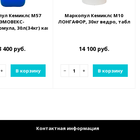
пул Кемиклс М57
Маркопул Кемиклс М10
ЭМОВЕКС-
ЛОНГАФОР, 30кг ведро, табл.2
рмула, 30л(34кг) канистра, жидкий хлор для дезинфе
3 400 руб.
14 100 руб.
+
В корзину
−
+
В корзину
Контактная информация