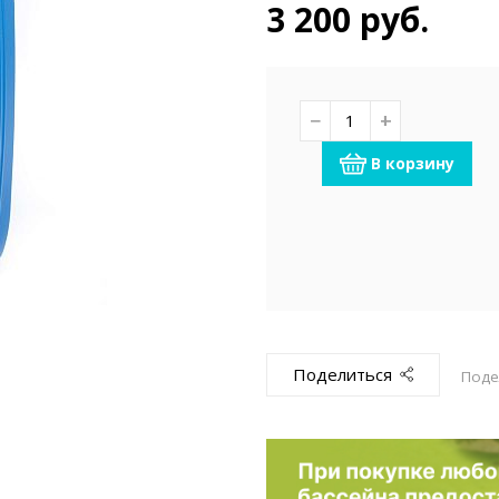
емкомплекты
Уцененный То
3 200 руб.
−
+
В корзину
Поделиться
Поде