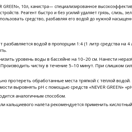
 GREEN», 10л, канистра— специализированное высокоэффективн
стройств. Реагент быстро и без усилий удаляет грязь, слизь, зе
ользовать средство, разбавляя его водой до нужной насыщенн
 разбавляется водой в пропорции 1:4 (1 литр средства на 4
ть.
изить уровень воды в бассейне на 10–20 см. Нанести нераз
). Производить чистку в течение 5–10 минут. При слишком с
но протереть обработанные места тряпкой с тёплой водой. 
имости выровнять pH с помощью средств «NEVER GREEN» «pH
одится аналогичным способом.
 или кальциевого налёта рекомендуется применить кислотны