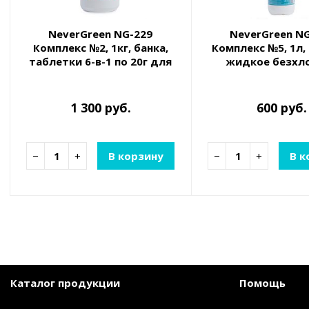
NeverGreen NG-229
NeverGreen N
Комплекс №2, 1кг, банка,
Комплекс №5, 1л,
таблетки 6-в-1 по 20г для
жидкое безхл
обеззараживания и
средство для очи
очистки воды
на основе кис
1 300 руб.
600 руб.
−
+
В корзину
−
+
В к
Каталог продукции
Помощь