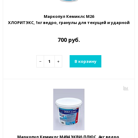
Маркопул Кемиклс М26
ХЛОРИТЭКС, 1кг ведро, гранулы для текущей и ударной д
700 руб.
−
+
В корзину
Маркопул Кемиклс М494 ЭКВИ-ПЛЮС, 4кг ведро,