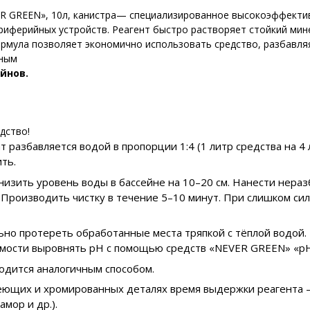
R GREEN», 10л, канистра— специализированное высокоэффектив
ериферийных устройств. Реагент быстро растворяет стойкий ми
рмула позволяет экономично использовать средство, разбавля
бным
йнов.
дство!
 разбавляется водой в пропорции 1:4 (1 литр средства на 4
ть.
изить уровень воды в бассейне на 10–20 см. Нанести нераз
). Производить чистку в течение 5–10 минут. При слишком с
но протереть обработанные места тряпкой с тёплой водой. 
имости выровнять pH с помощью средств «NEVER GREEN» «pH
одится аналогичным способом.
ющих и хромированных деталях время выдержки реагента — 
мор и др.).