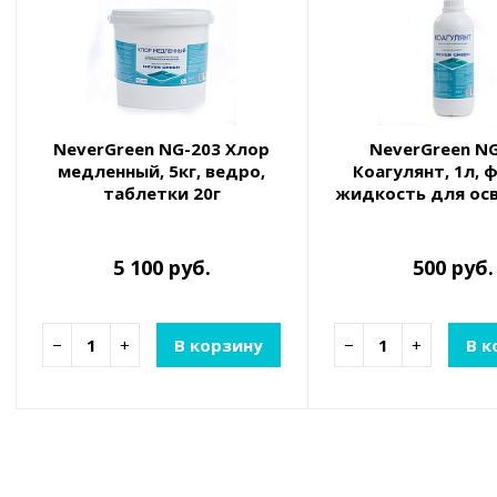
NeverGreen NG-203 Хлор
NeverGreen N
медленный, 5кг, ведро,
Коагулянт, 1л, 
таблетки 20г
жидкость для ос
медленнорастворимые для
воды
непрерывной дезинфекции
воды
5 100 руб.
500 руб.
−
+
В корзину
−
+
В к