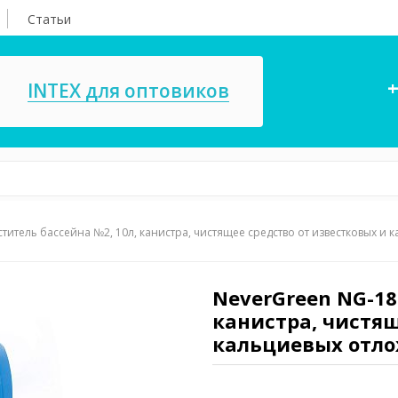
Статьи
+
INTEX для оптовиков
титель бассейна №2, 10л, канистра, чистящее средство от известковых и
асосы, ремкомплекты
СПА
ксессуары для
Игровые цент
ассейнов
NeverGreen NG-18
игрушки
канистра, чистящ
имия для бассейнов
Запчасти для 
кальциевых отл