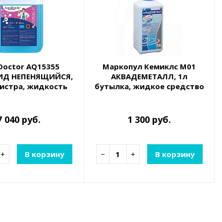
Doctor AQ15355
Маркопул Кемиклс М01
ИД НЕПЕНЯЩИЙСЯ,
АКВАДЕМЕТАЛЛ, 1л
нистра, жидкость
бутылка, жидкое средство
ьбы с водорослями
для удаление металлов
(AC-30)
7 040 руб.
1 300 руб.
+
В корзину
−
+
В корзину