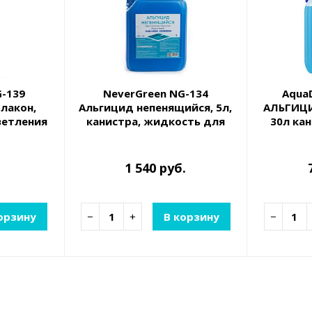
G-139
NeverGreen NG-134
Aqua
флакон,
Альгицид непенящийся, 5л,
АЛЬГИЦ
ветления
канистра, жидкость для
30л ка
борьбы с водорослями
для бор
1 540 руб.
орзину
−
+
В корзину
−