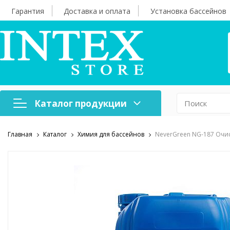
Гарантия
Доставка и оплата
Установка бассейнов
Каталог продукции
Главная
Каталог
Химия для бассейнов
NeverGreen NG-187 Очис
Надувная мебель
Н
Оборудование для
А
бассейнов
б
Надувные лодки и
Х
аксессуары