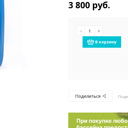
емкомплекты
Уцененный То
3 800 руб.
−
+
В корзину
Поделиться
Поде