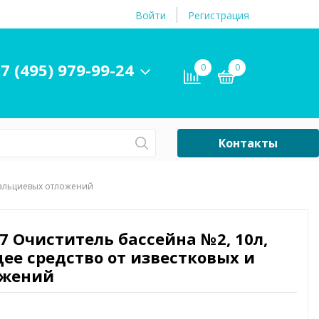
Войти
Регистрация
7 (495) 979-99-24
0
0
Контакты
Сб-Вс Выходной
 кальциевых отложений
Бассейны
ры и
Плавательные
7 Очиститель бассейна №2, 10л,
принадлежности
ее средство от известковых и
бассейнов
ожений