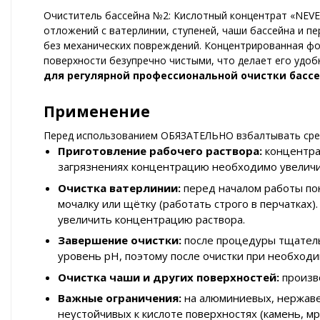
Очиститель бассейна №2: Кислотный концентрат «NEVE
отложений с ватерлинии, ступеней, чаши бассейна и п
без механических повреждений. Концентрированная фо
поверхности безупречно чистыми, что делает его удо
для регулярной профессиональной очистки бассе
Применение
Перед использованием ОБЯЗАТЕЛЬНО взбалтывать сре
Приготовление рабочего раствора:
концентрат
загрязнениях концентрацию необходимо увеличи
Очистка ватерлинии:
перед началом работы пон
мочалку или щётку (работать строго в перчатках
увеличить концентрацию раствора.
Завершение очистки:
после процедуры тщатель
уровень pH, поэтому после очистки при необход
Очистка чаши и других поверхностей:
произв
Важные ограничения:
на алюминиевых, нержаве
неустойчивых к кислоте поверхностях (камень, мра