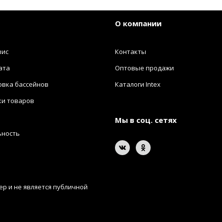
О компании
вис
Контакты
ата
Оптовые продажи
овка бассейнов
Каталоги Intex
ки товаров
Мы в соц. сетях
ьность
р и не является публичной