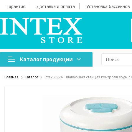
Гарантия
Доставка и оплата
Установка бассейнов
Каталог продукции
Главная
Каталог
Intex 28607 Плавающая станция контроля воды с
Надувная мебель
Н
Оборудование для
А
бассейнов
б
Надувные лодки и
Х
аксессуары