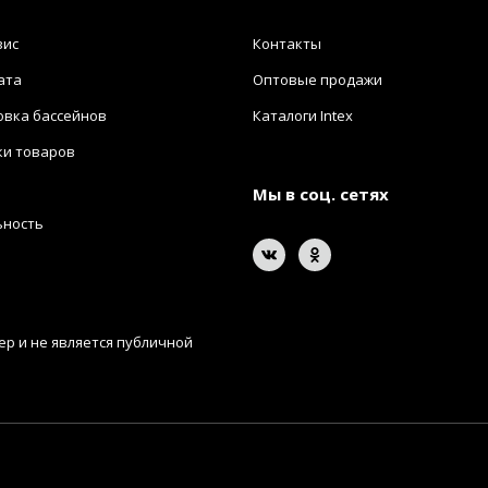
вис
Контакты
ата
Оптовые продажи
овка бассейнов
Каталоги Intex
ки товаров
Мы в соц. сетях
ьность
р и не является публичной