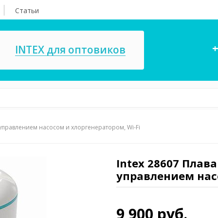
Статьи
+
INTEX для оптовиков
 управлением насосом и хлоргенератором, Wi-Fi
асосы, ремкомплекты
СПА
ксессуары для
Игровые цент
ассейнов
Intex 28607 Плав
игрушки
управлением насо
имия для бассейнов
Запчасти для 
9 900 руб.