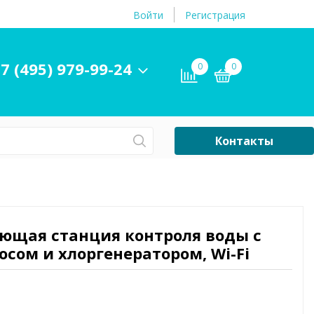
Войти
Регистрация
7 (495) 979-99-24
0
0
Контакты
Сб-Вс Выходной
Бассейны
ры и
Плавательные
ающая станция контроля воды с
принадлежности
сом и хлоргенератором, Wi-Fi
бассейнов