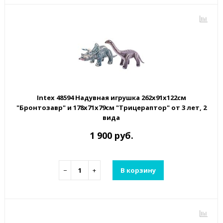
Intex 48594 Надувная игрушка 262х91х122см
"Бронтозавр" и 178х71х79см "Трицераптор" от 3 лет, 2
вида
1 900 руб.
−
+
В корзину