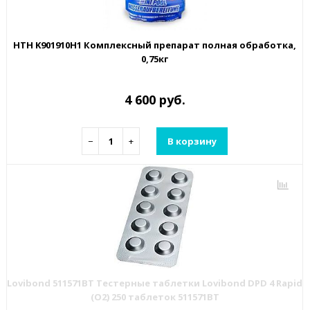
HTH K901910H1 Комплексный препарат полная обработка,
0,75кг
4 600 руб.
−
+
В корзину
Lovibond 511571BT Тестерные таблетки Lovibond DPD 4 Rapid
(O2) 250 таблеток 511571BT