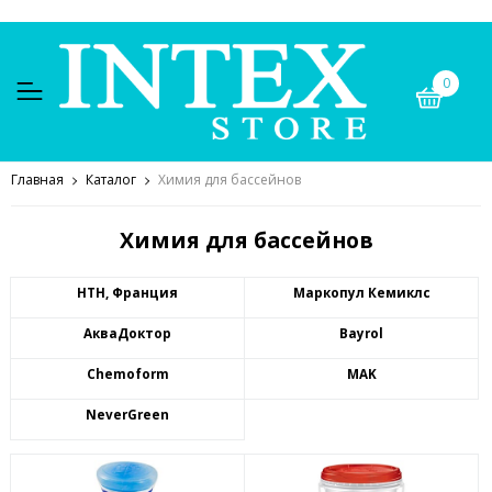
0
Главная
Каталог
Химия для бассейнов
Химия для бассейнов
HTH, Франция
Маркопул Кемиклс
АкваДоктор
Bayrol
Chemoform
MAK
NeverGreen