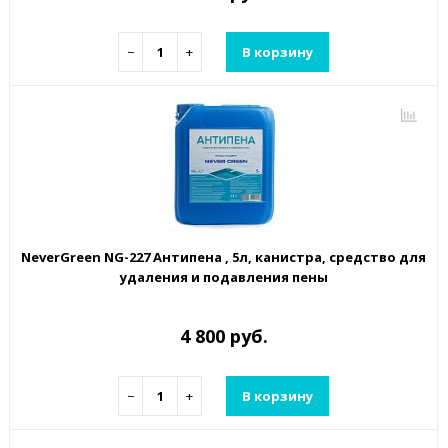
−
+
В корзину
NeverGreen NG-227 Антипена , 5л, канистра, средство для
удаления и подавления пены
4 800 руб.
−
+
В корзину