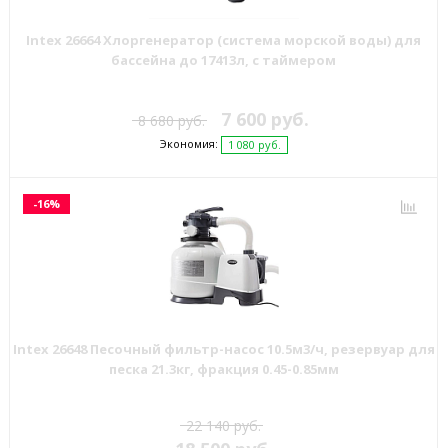
Intex 26664 Хлоргенератор (система морской воды) для
бассейна до 17413л, с таймером
7 600 руб.
8 680 руб.
Экономия:
1 080 руб.
-16%
Intex 26648 Песочный фильтр-насос 10.5м3/ч, резервуар для
песка 21.3кг, фракция 0.45-0.85мм
22 140 руб.