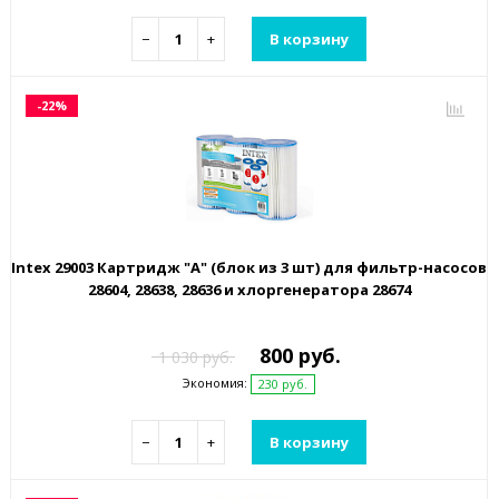
−
+
В корзину
-22%
Intex 29003 Картридж "А" (блок из 3 шт) для фильтр-насосов
28604, 28638, 28636 и хлоргенератора 28674
800 руб.
1 030 руб.
Экономия:
230 руб.
−
+
В корзину