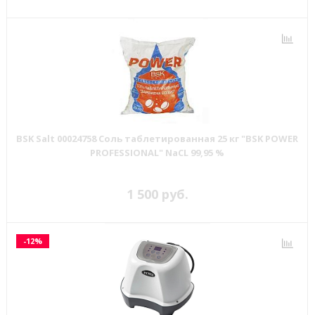
BSK Salt 00024758 Соль таблетированная 25 кг "BSK POWER
PROFESSIONAL" NaCL 99,95 %
1 500 руб.
-12%