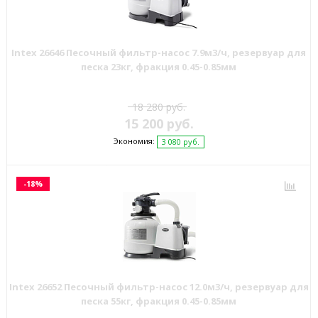
Intex 26646 Песочный фильтр-насос 7.9м3/ч, резервуар для
песка 23кг, фракция 0.45-0.85мм
18 280 руб.
15 200 руб.
Экономия:
3 080 руб.
-18%
Intex 26652 Песочный фильтр-насос 12.0м3/ч, резервуар для
песка 55кг, фракция 0.45-0.85мм