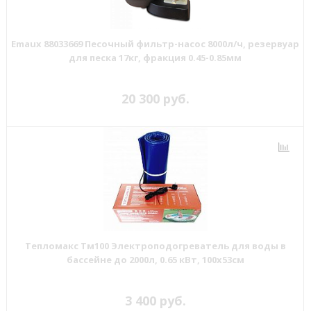
Emaux 88033669 Песочный фильтр-насос 8000л/ч, резервуар
для песка 17кг, фракция 0.45-0.85мм
20 300 руб.
Тепломакс Тм100 Электроподогреватель для воды в
бассейне до 2000л, 0.65 кВт, 100х53см
3 400 руб.