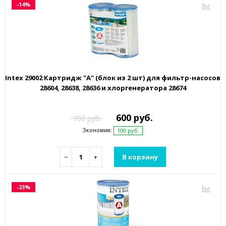
-14%
Intex 29002 Картридж "А" (блок из 2 шт) для фильтр-насосов
28604, 28638, 28636 и хлоргенератора 28674
600 руб.
700 руб.
Экономия:
100 руб.
−
+
В корзину
-23%