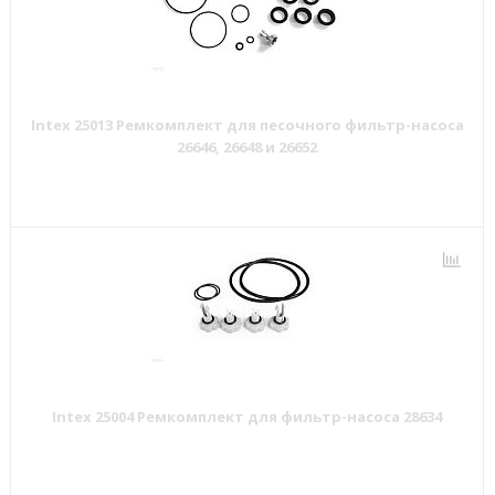
Intex 25013 Ремкомплект для песочного фильтр-насоса
26646, 26648 и 26652
Intex 25004 Ремкомплект для фильтр-насоса 28634