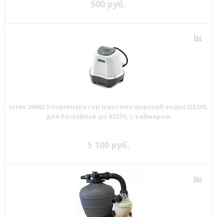
500 руб.
Intex 26662 Хлоргенератор (система морской воды) QS200,
для бассейнов до 8327л, с таймером
5 100 руб.