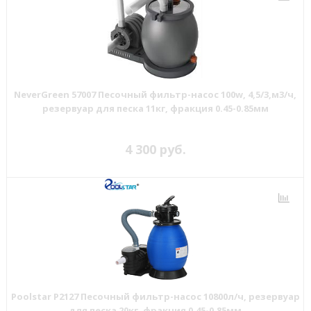
NeverGreen 57007 Песочный фильтр-насос 100w, 4,5/3,м3/ч,
резервуар для песка 11кг, фракция 0.45-0.85мм
4 300 руб.
Poolstar P2127 Песочный фильтр-насос 10800л/ч, резервуар
для песка 20кг, фракция 0.45-0.85мм