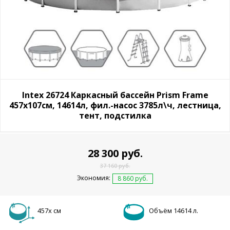
Intex 26724 Каркасный бассейн Prism Frame
457х107см, 14614л, фил.-насос 3785л\ч, лестница,
тент, подстилка
28 300 руб.
37 160 руб.
Экономия:
8 860 руб.
457х см
Объём 14614 л.