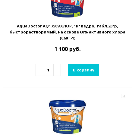
AquaDoctor AQ17509 ХЛОР, 1кг ведро, табл.20гр,
быстрорастворимый, на основе 60% активного хлора
(C60T-1)
1 100 руб.
−
+
В корзину