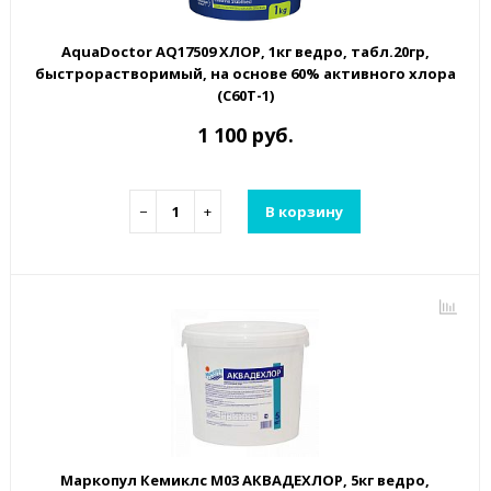
AquaDoctor AQ17509 ХЛОР, 1кг ведро, табл.20гр,
быстрорастворимый, на основе 60% активного хлора
(C60T-1)
1 100 руб.
−
+
В корзину
Маркопул Кемиклс М03 АКВАДЕХЛОР, 5кг ведро,