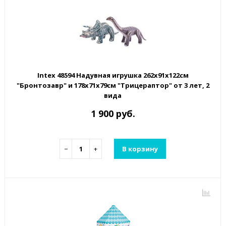
Intex 48594 Надувная игрушка 262х91х122см
"Бронтозавр" и 178х71х79см "Трицераптор" от 3 лет, 2
вида
1 900 руб.
−
+
В корзину