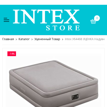
0
Главная
Каталог
Уцененный Товар
Intex У64468 УЦЕНКА Надувная
-14%