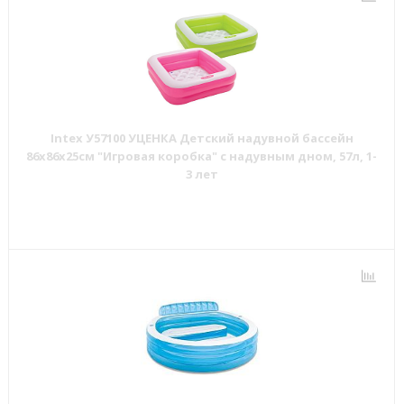
Intex У57100 УЦЕНКА Детский надувной бассейн
86х86х25см "Игровая коробка" с надувным дном, 57л, 1-
3 лет