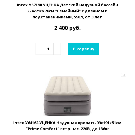
Intex У57190 УЦЕНКА Детский надувной бассейн
224х216х76см "Семейный" с диваном и
подстаканниками, 590л, от 3 лет
2 400 руб.
−
+
В корзину
Intex У64162 УЦЕНКА Надувная кровать 99х191х51см
"Prime Comfort" встр.нас. 220В, до 136кг