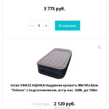
3 775 руб.
−
+
В корзину
Intex У64132 УЦЕНКА Надувная кровать 99х191х42см
"Deluxe" с подголовником, встр.нас. 220В, до 136кг
2 120 руб.
2 840 руб.