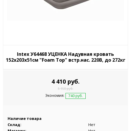
Intex У64468 УЦЕНКА Надувная кровать
152х203х51см "Foam Top" встр.нас. 220В, до 272кг
4 410 руб.
5 150 руб.
Экономия:
740 руб.
Наличие товара
Склад:
Нет
Магазин:
Нет