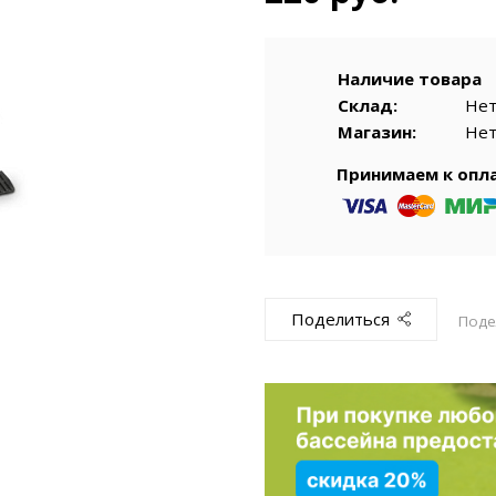
емкомплекты
Уцененный То
Наличие товара
Склад:
Не
Магазин:
Не
Принимаем к опл
Поделиться
Поде