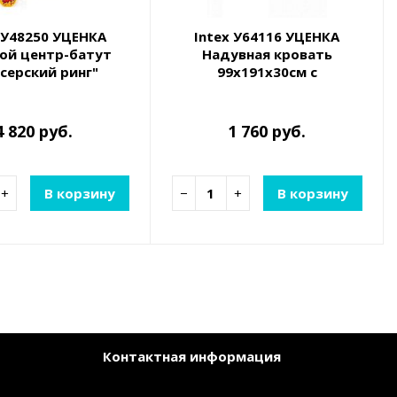
 У48250 УЦЕНКА
Intex У64116 УЦЕНКА
ой центр-батут
Надувная кровать
серский ринг"
99х191х30см с
6x226x110см
подголовником, встр.насос
220В, до 136кг
4 820 руб.
1 760 руб.
+
В корзину
−
+
В корзину
Контактная информация