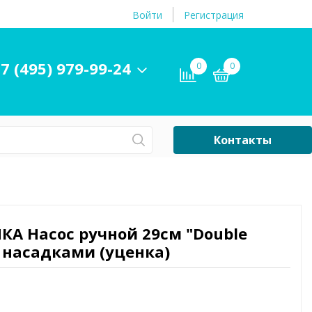
Войти
Регистрация
7 (495) 979-99-24
0
0
Контакты
Сб-Вс Выходной
Бассейны
ры и
Плавательные
НКА Насос ручной 29см "Double
принадлежности
3 насадками (уценка)
бассейнов