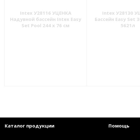
Intex У28116 УЦЕНКА
Intex У28130 У
Надувной бассейн Intex Easy
Бассейн Easy Set 
Set Pool 244 х 76 см
5621л
Каталог продукции
Помощь