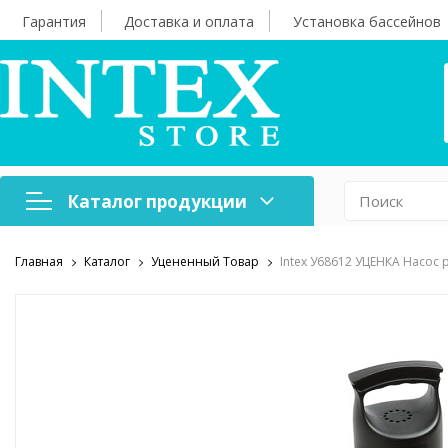
Гарантия
Доставка и оплата
Установка бассейнов
Каталог продукции
Главная
Каталог
Уцененный Товар
Intex У68612 УЦЕНКА Насос р
Надувная мебель
Н
Оборудование для
А
бассейнов
б
Надувные лодки и
Х
аксессуары