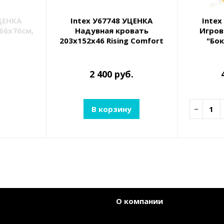
ЦЕНКА
Intex У67748 УЦЕНКА
Intex
366х76см,
Надувная кровать
Игров
203х152х46 Rising Comfort
"Бок
22
2 400 руб.
В корзину
−
О компании