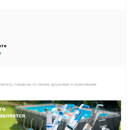
вар
т
т
ате
литесь товаром со своим друзьями и знакомыми