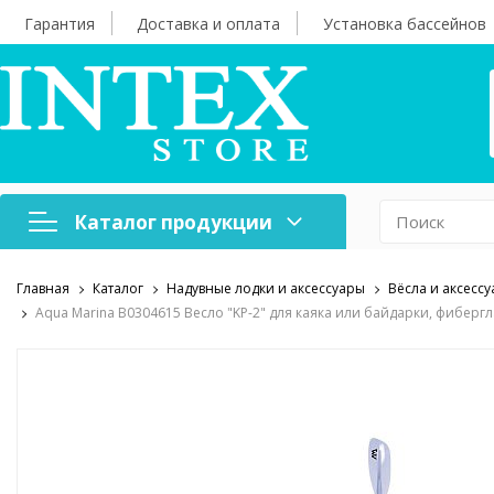
Гарантия
Доставка и оплата
Установка бассейнов
Каталог продукции
Главная
Каталог
Надувные лодки и аксессуары
Вёсла и аксесс
Надувная мебель
Н
Aqua Marina B0304615 Весло "KP-2" для каяка или байдарки, фиберг
Оборудование для
А
бассейнов
б
Надувные лодки и
Х
аксессуары