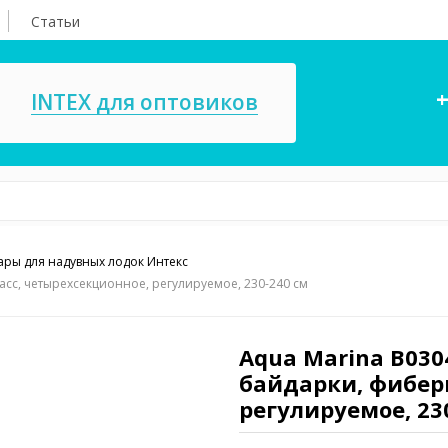
Статьи
+
INTEX для оптовиков
уары для надувных лодок Интекс
асосы, ремкомплекты
СПА
ласс, четырехсекционное, регулируемое, 230-240 см
ксессуары для
Игровые цент
ассейнов
игрушки
Aqua Marina B030
байдарки, фибер
имия для бассейнов
Запчасти для 
регулируемое, 23