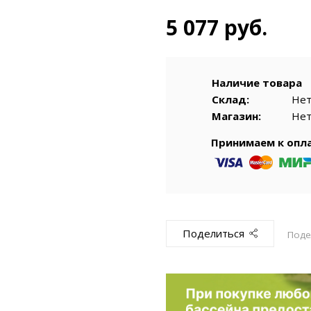
емкомплекты
Уцененный То
5 077 руб.
Наличие товара
Склад:
Не
Магазин:
Не
Принимаем к опл
Поделиться
Поде