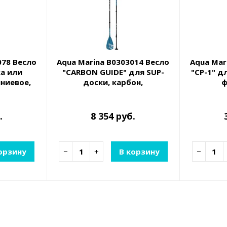
078 Весло
Aqua Marina B0303014 Весло
Aqua Mar
ка или
"CARBON GUIDE" для SUP-
"CP-1" д
ниевое,
доски, карбон,
ф
е, 236см
трехсекционное,
дву
регулируемое 180-220 см
регулир
.
8 354 руб.
орзину
−
+
В корзину
−