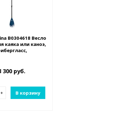
ina B0304618 Весло
ля каяка или каноэ,
ибергласс,
хсекционное,
уемое, 115-145 см
3 300 руб.
+
В корзину