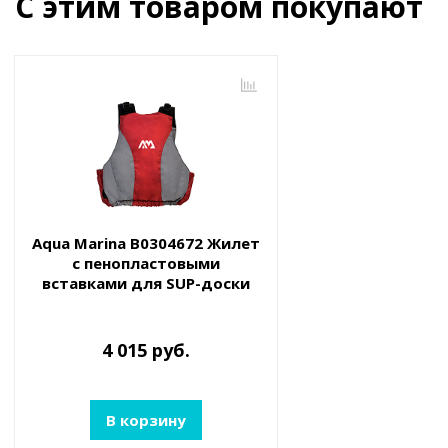
С этим товаром покупают
Aqua Marina B0304672 Жилет
с пенопластовыми
вставками для SUP-доски
или каяка, размер XL/XXL
4 015 руб.
В корзину