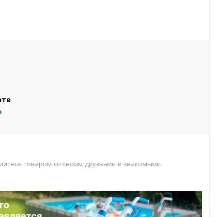
вар
т
т
ате
литесь товаром со своим друзьями и знакомыми