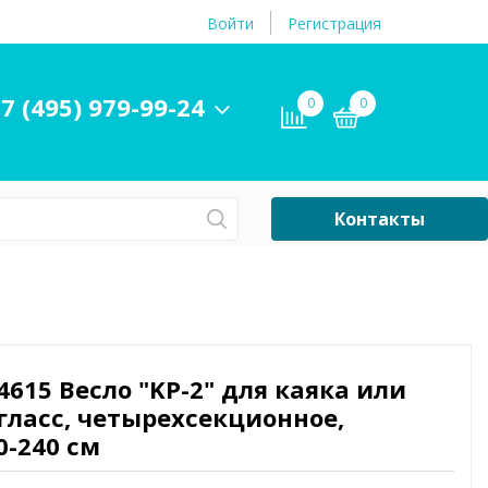
Войти
Регистрация
7 (495) 979-99-24
0
0
Контакты
Сб-Вс Выходной
Бассейны
ры и
Плавательные
принадлежности
4615 Весло "KP-2" для каяка или
гласс, четырехсекционное,
бассейнов
0-240 см