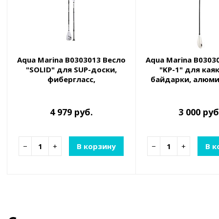
Aqua Marina B0303013 Весло
Aqua Marina B0303
"SOLID" для SUP-доски,
"KP-1" для кая
фибергласс,
байдарки, алюми
трехсекционное,
четырехсекционно
регулируемое 180-220 см
4 979 руб.
3 000 руб
−
+
В корзину
−
+
В к