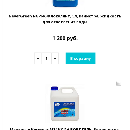
NeverGreen NG-146 Флокулянт, 5л, канистра, жидкость
для осветления воды
1 200 руб.
−
+
В корзину
Маркопул Кемиклс М84 КЛИН БОРТ ГЕЛЬ, 3л канистра,