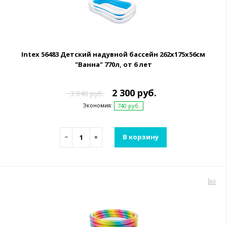
Intex 56483 Детский надувной бассейн 262х175х56см
"Ванна" 770л, от 6 лет
2 300 руб.
3 040 руб.
Экономия:
740 руб.
−
+
В корзину