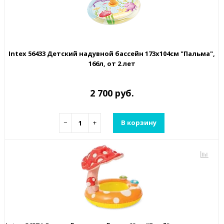
Intex 56433 Детский надувной бассейн 173х104см "Пальма",
166л, от 2 лет
2 700 руб.
−
+
В корзину