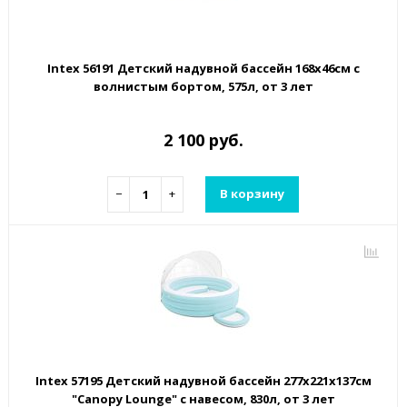
Intex 56191 Детский надувной бассейн 168х46см с
волнистым бортом, 575л, от 3 лет
2 100 руб.
−
+
В корзину
Intex 57195 Детский надувной бассейн 277х221х137см
"Canopy Lounge" с навесом, 830л, от 3 лет