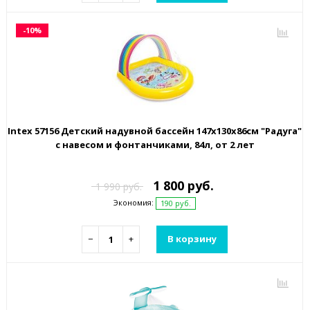
-10%
Intex 57156 Детский надувной бассейн 147х130х86см "Радуга"
с навесом и фонтанчиками, 84л, от 2 лет
1 800 руб.
1 990 руб.
Экономия:
190 руб.
−
+
В корзину