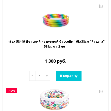
Intex 58449 Детский надувной бассейн 168х38см "Радуга"
581л, от 2 лет
1 300 руб.
−
+
В корзину
-19%