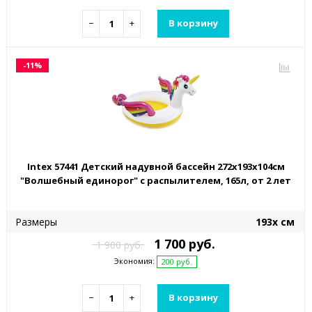
−
+
В корзину
-11%
Intex 57441 Детский надувной бассейн 272x193x104см
"Волшебный единорог" с распылителем, 165л, от 2 лет
Размеры
193х см
1 700 руб.
1 900 руб.
Экономия:
200 руб.
−
+
В корзину