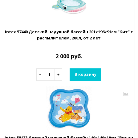
Intex 57440 Детский надувной бассейн 201х196х91см "Кит" с
распылителем, 200л, от 2 лет
2 000 руб.
−
+
В корзину
Intex 58433 Детский надувной бассейн 140х140х10см "Винни