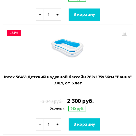
−
+
В корзину
-24%
Intex 56483 Детский надувной бассейн 262х175х56см "Ванна"
770л, от 6 лет
2 300 руб.
3 040 руб.
Экономия:
740 руб.
−
+
В корзину