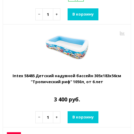
−
+
В корзину
Intex 58485 Детский надувной бассейн 305х183х56см
"Тропический риф" 1050л, от 6 лет
3 400 руб.
−
+
В корзину