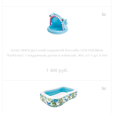
Intex 58419 Детский надувной бассейн 127х102х86см
"Рыбалка" с надувным дном и навесом, 45л, от 1 до 3 лет
1 400 руб.