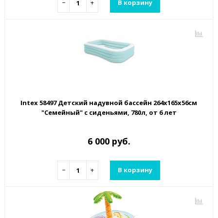
−
+
В корзину
Intex 58497 Детский надувной бассейн 264х165х56см
"Семейный" с сиденьями, 780л, от 6 лет
6 000 руб.
−
+
В корзину