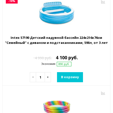
-18%
Intex 57190 Детский надувной бассейн 224х216х76см
"Семейный" с диваном и подстаканниками, 590л, от 3 лет
4 100 руб.
4 990 руб.
Экономия:
890 руб.
−
+
В корзину