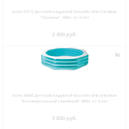
Intex 57177 Детский надувной бассейн 229х152х48см
"Тропики", 600л, от 3 лет
2 400 руб.
Intex 58492 Детский надувной бассейн 254х254х56см
"Восьмиугольный семейный" 999л, от 6 лет
3 800 руб.