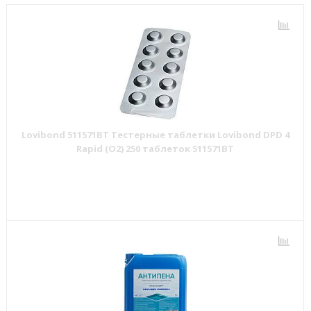
Lovibond 511571BT Тестерные таблетки Lovibond DPD 4
Rapid (O2) 250 таблеток 511571BT