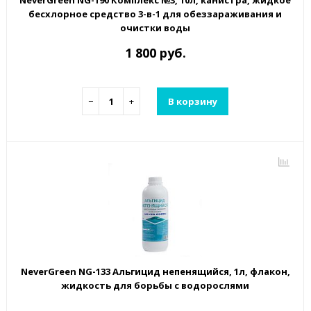
NeverGreen NG-190 Комплекс №3, 10л, канистра, жидкое
бесхлорное средство 3-в-1 для обеззараживания и
очистки воды
1 800 руб.
−
+
В корзину
NeverGreen NG-133 Альгицид непенящийся, 1л, флакон,
жидкость для борьбы с водорослями