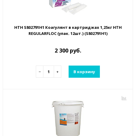
HTH S802791H1 Коагулянт в картриджах 1,25кг HTH
REGULARFLOC (упак. 12шт.) (S802791H1)
2 300 руб.
−
+
В корзину