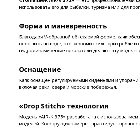
«Tomahawk AIR-K 375»
— это профессиональный ка
использовать его для рыбалки, туризма или для прог
Форма и маневренность
Благодаря V-образной обтекаемой форме, каяк обес
скользить по воде, что экономит силы при гребле 
гидродинамические показатели делают эту модель 
Оснащение
Каяк оснащён регулируемыми сиденьями и упорами д
включая реки, озёра и морские побережья.
«Drop Stitch» технология
Модель «AIR-K 375» разработана с использованием 
моделей. Конструкция камеры гарантирует прочност