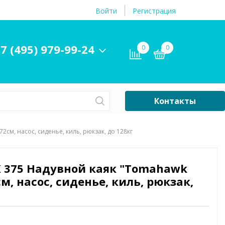
Войти
Регистрация
7 (495) 979-99-24
0
0
Контакты
Сб-Вс Выходной
2см, насос, сиденье, киль, рюкзак, до 128кг
Бассейны
ры и
Плавательные
K 375 Надувной каяк "Tomahawk
принадлежности
см, насос, сиденье, киль, рюкзак,
бассейнов