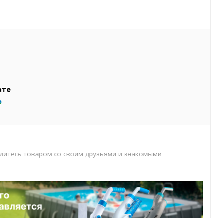
вар
т
т
ате
литесь товаром со своим друзьями и знакомыми