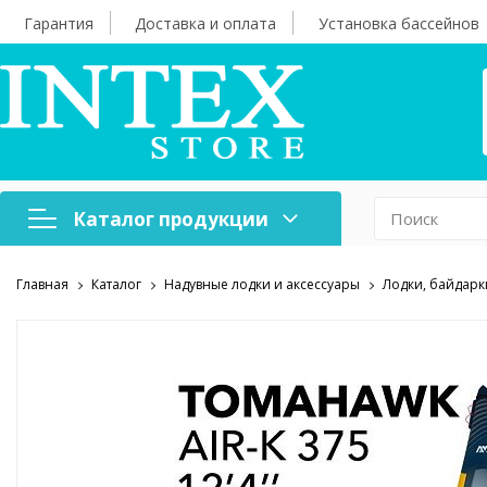
Гарантия
Доставка и оплата
Установка бассейнов
Каталог продукции
Главная
Каталог
Надувные лодки и аксессуары
Лодки, байдарк
Надувная мебель
Н
Оборудование для
А
бассейнов
б
Надувные лодки и
Х
аксессуары