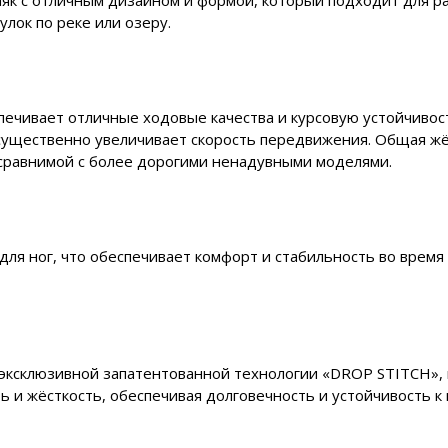
як с отличным дизайном и формой, который подходит для р
улок по реке или озеру.
печивает отличные ходовые качества и курсовую устойчивост
и существенно увеличивает скорость передвижения. Общая ж
сравнимой с более дорогими ненадувными моделями.
ля ног, что обеспечивает комфорт и стабильность во время
эксклюзивной запатентованной технологии «DROP STITCH», 
ь и жёсткость, обеспечивая долговечность и устойчивость к