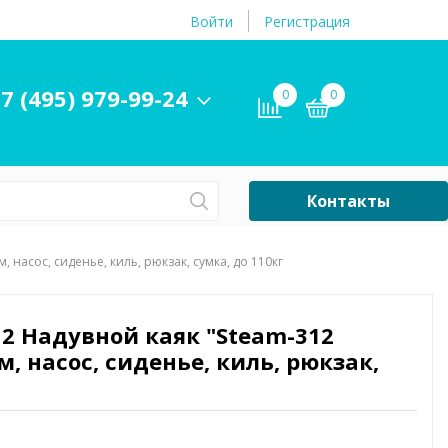
Войти
Регистрация
7 (495) 979-99-24
0
0
Контакты
Сб-Вс Выходной
, насос, сиденье, киль, рюкзак, сумка, до 110кг
Бассейны
ры и
Плавательные
12 Надувной каяк "Steam-312
принадлежности
см, насос, сиденье, киль, рюкзак,
бассейнов