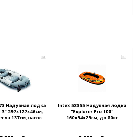
373 Надувная лодка
Intex 58355 Надувная лодка
r 3" 297х127х46см,
"Explorer Pro 100"
сла 137см, насос
160х94х29см, до 80кг
605, до 400кг