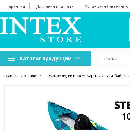
Гарантия
Доставка и оплата
Установка бассейнов
Каталог продукции
Главная
Каталог
Надувные лодки и аксессуары
Лодки, байдарк
Надувная мебель
Н
Оборудование для
А
бассейнов
б
Надувные лодки и
Х
аксессуары