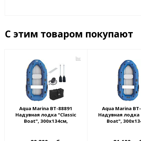
С этим товаром покупают
Aqua Marina BT-88891
Aqua Marina BT
Надувная лодка "Classic
Надувная лодка "
Boat", 300х134см,
Boat", 300х13
алюм.вёсла, насос, сиденья,
алюм.вёсла, насос,
до 380кг (крепление под
сумка, до 40
эл.мотор)