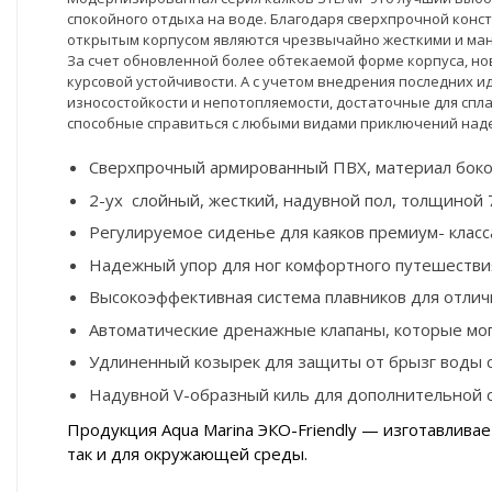
спокойного отдыха на воде. Благодаря сверхпрочной конст
открытым корпусом являются чрезвычайно жесткими и м
За счет обновленной более обтекаемой форме корпуса, н
курсовой устойчивости. А с учетом внедрения последних 
износостойкости и непотопляемости, достаточные для спл
способные справиться с любыми видами приключений надеж
Сверхпрочный армированный ПВХ, материал боко
2-ух слойный, жесткий, надувной пол, толщиной 
Регулируемое сиденье для каяков премиум- клас
Надежный упор для ног комфортного путешестви
Высокоэффективная система плавников для отлич
Автоматические дренажные клапаны, которые могу
Удлиненный козырек для защиты от брызг воды с
Надувной V-образный киль для дополнительной с
Продукция Aqua Marina
ЭКО-Friendly
— изготавливает
так и для окружающей среды.