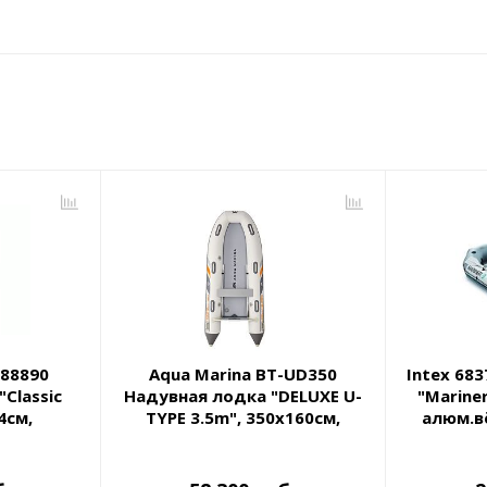
-88890
Aqua Marina BT-UD350
Intex 68
Classic
Надувная лодка "DELUXE U-
"Marine
4см,
TYPE 3.5m", 350х160см,
алюм.вё
 сиденья,
алюм.вёсла, насос, сумка,
68
0кг
до 360кг