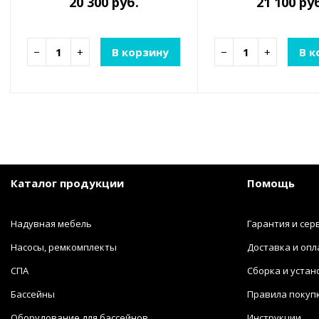
20 300 руб.
21 100 ру
−
+
В корзину
−
+
В к
Каталог продукции
Помощь
Надувная мебель
Гарантия и сер
Насосы, ремкомплекты
Доставка и опл
СПА
Сборка и устан
Бассейны
Правила покуп
Оборудование для бассейнов
Инструкции