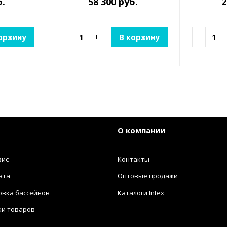
б.
58 300 руб.
2
орзину
−
+
В корзину
−
О компании
вис
Контакты
ата
Оптовые продажи
овка бассейнов
Каталоги Intex
ки товаров