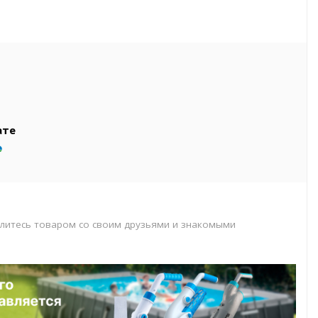
вар
т
т
ате
литесь товаром со своим друзьями и знакомыми