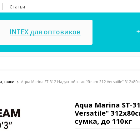
Статьи
+
INTEX для оптовиков
и, каяки
Aqua Marina ST-312 Надувной каяк "Steam-312 Versatile" 312x80см
асосы, ремкомплекты
СПА
ксессуары для
Игровые цент
ассейнов
Aqua Marina ST-3
игрушки
Versatile" 312x80
имия для бассейнов
Запчасти для 
сумка, до 110кг