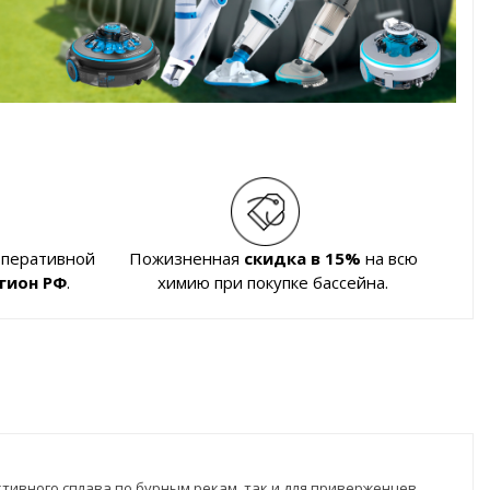
оперативной
Пожизненная
скидка в 15%
на всю
гион РФ
.
химию при покупке бассейна.
тивного сплава по бурным рекам, так и для приверженцев