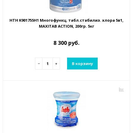
HTH K901755H1 Многофункц. табл.стабилиз. хлора 5в1,
MAXITAB ACTION, 200гр. 5кг
8 300 руб.
−
+
В корзину