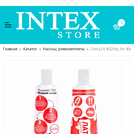
0
Главная
Каталог
Насосы, ремкомплекты
Латка24 Ж020гр_бе Жидк