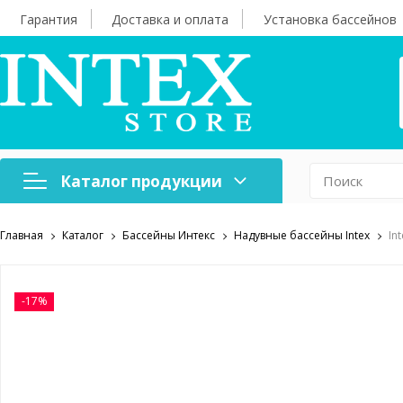
Гарантия
Доставка и оплата
Установка бассейнов
Каталог продукции
Главная
Каталог
Бассейны Интекс
Надувные бассейны Intex
In
Надувная мебель
Н
Оборудование для
А
бассейнов
б
-17%
Надувные лодки и
Х
аксессуары