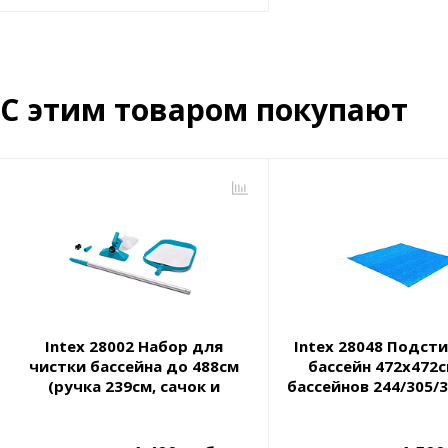
С этим товаром покупают
Intex 28002 Набор для
Intex 28048 Подст
чистки бассейна до 488см
бассейн 472х472с
(ручка 239см, сачок и
бассейнов 244/305/
вакуумная насадка с
мешком)