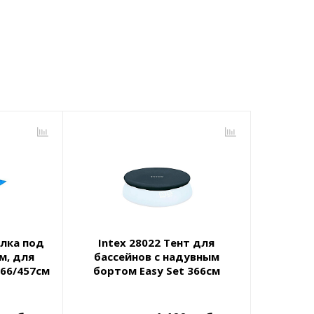
илка под
Intex 28022 Тент для
м, для
бассейнов с надувным
366/457см
бортом Easy Set 366см
(D345х30см)