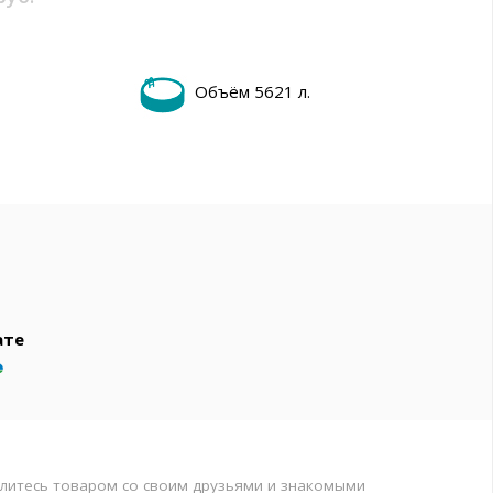
вар
Объём 5621 л.
т
т
ате
литесь товаром со своим друзьями и знакомыми