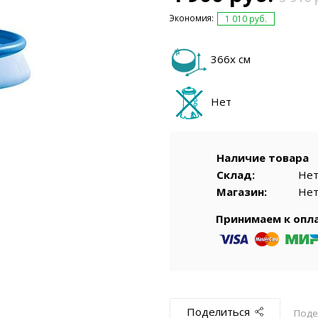
емкомплекты
Уцененный То
Экономия:
1 010 руб.
366х см
Нет
Наличие товара
Склад:
Не
Магазин:
Не
Принимаем к опл
Поделиться
Поде