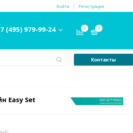
Войти
Регистрация
7 (495) 979-99-24
0
0
Контакты
Сб-Вс Выходной
Бассейны
ры и
Плавательные
йн Easy Set
принадлежности
бассейнов
руб.