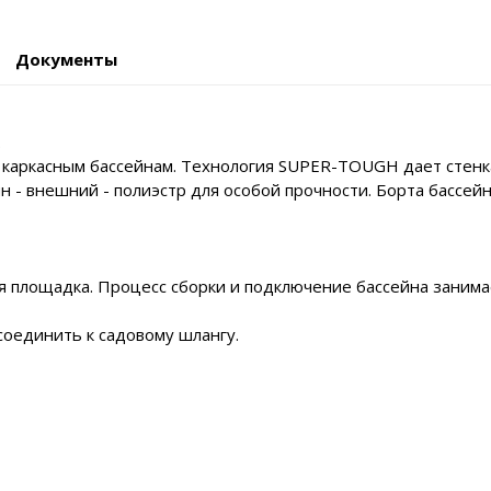
Документы
.
м каркасным бассейнам. Технология SUPER-TOUGH дает стенк
дин - внешний - полиэстр для особой прочности. Борта басс
ая площадка. Процесс сборки и подключение бассейна занима
соединить к садовому шлангу.