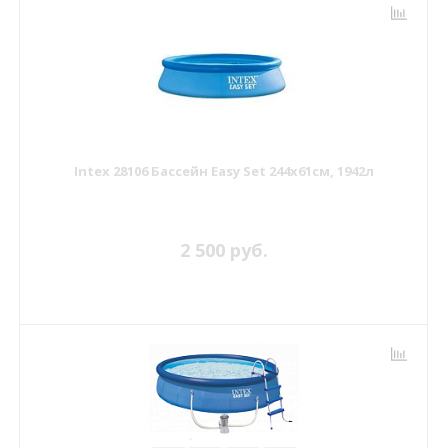
Intex 28106 Бассейн Easy Set 244х61см, 1942л
2 500 руб.