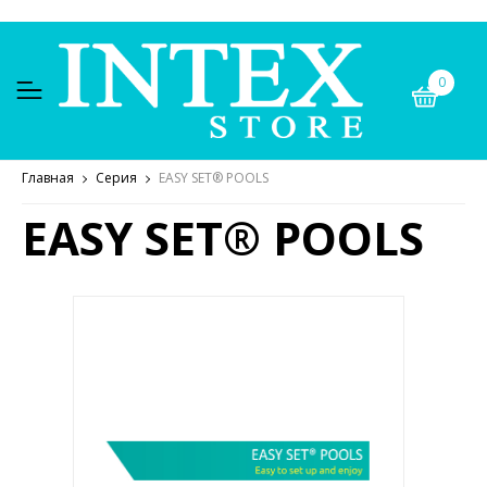
0
Главная
Серия
EASY SET® POOLS
EASY SET® POOLS