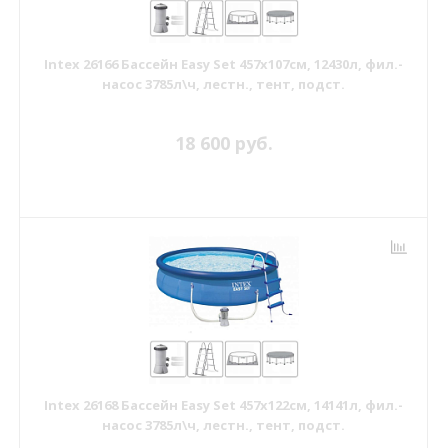
Intex 26166 Бассейн Easy Set 457х107см, 12430л, фил.-
насос 3785л\ч, лестн., тент, подст.
18 600 руб.
Intex 26168 Бассейн Easy Set 457х122см, 14141л, фил.-
насос 3785л\ч, лестн., тент, подст.