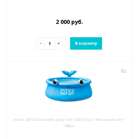
2 000 руб.
−
+
В корзину
Intex 26102 Бассейн Easy Set 183х51см "Веселый кит"
880л