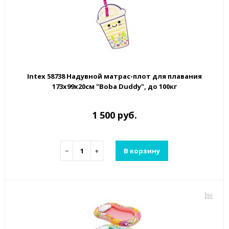
Intex 58738 Надувной матрас-плот для плавания
173х99х20см "Boba Duddy", до 100кг
1 500 руб.
−
+
В корзину