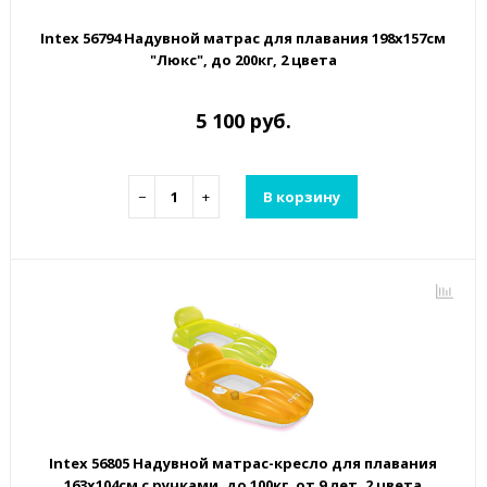
Intex 56794 Надувной матрас для плавания 198х157см
"Люкс", до 200кг, 2 цвета
5 100 руб.
−
+
В корзину
Intex 56805 Надувной матрас-кресло для плавания
163х104см с ручками, до 100кг, от 9 лет, 2 цвета