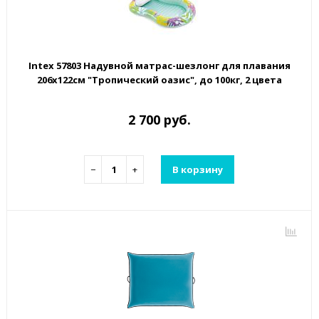
Intex 57803 Надувной матрас-шезлонг для плавания
206х122см "Тропический оазис", до 100кг, 2 цвета
2 700 руб.
−
+
В корзину