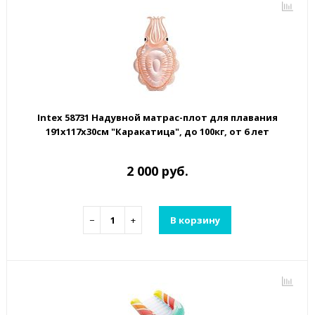
Intex 58731 Надувной матрас-плот для плавания
191х117х30см "Каракатица", до 100кг, от 6 лет
2 000 руб.
−
+
В корзину