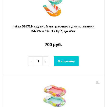
Intex 58172 Надувной матрас-плот для плавания
84х79см "Surfs Up", до 40кг
700 руб.
−
+
В корзину