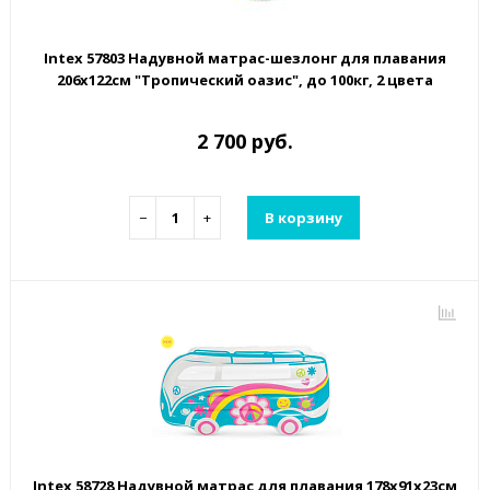
Intex 57803 Надувной матрас-шезлонг для плавания
206х122см "Тропический оазис", до 100кг, 2 цвета
2 700 руб.
−
+
В корзину
Intex 58728 Надувной матрас для плавания 178х91х23см