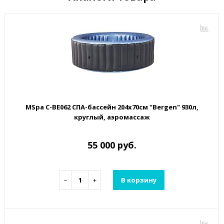
MSpa C-BE062 СПА-бассейн 204х70см "Bergen" 930л,
круглый, аэромассаж
55 000 руб.
−
+
В корзину