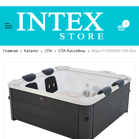
0
Главная
Каталог
СПА
СПА-бассейны
MSpa F-OS063W СПА-бассе