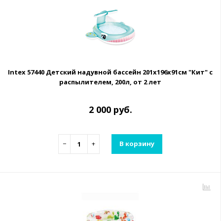
Intex 57440 Детский надувной бассейн 201х196х91см "Кит" с
распылителем, 200л, от 2 лет
2 000 руб.
−
+
В корзину