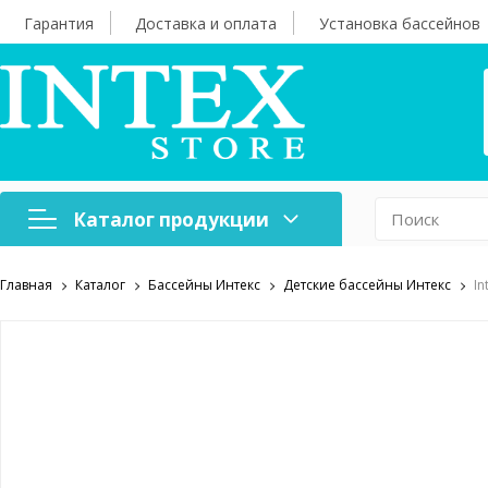
Гарантия
Доставка и оплата
Установка бассейнов
Каталог продукции
Главная
Каталог
Бассейны Интекс
Детские бассейны Интекс
In
Надувная мебель
Н
Оборудование для
А
бассейнов
б
Надувные лодки и
Х
аксессуары