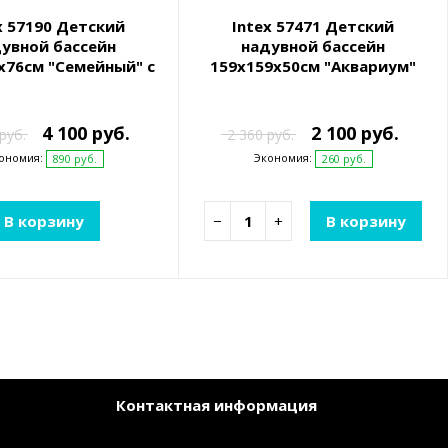
x 57190 Детский
Intex 57471 Детский
увной бассейн
надувной бассейн
х76см "Семейный" с
159х159х50см "Аквариум"
диваном и
340л, от 3 лет
нниками, 590л, от 3
лет
4 100 руб.
2 100 руб.
руб.
2 360 руб.
ономия:
Экономия:
890 руб.
260 руб.
В корзину
−
+
В корзину
Контактная информация