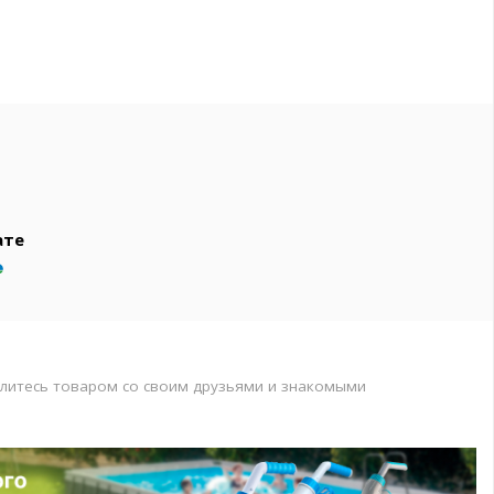
вар
т
т
ате
литесь товаром со своим друзьями и знакомыми