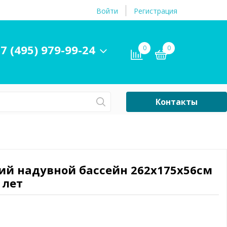
Войти
Регистрация
7 (495) 979-99-24
0
0
Контакты
Сб-Вс Выходной
Бассейны
ры и
Плавательные
кий надувной бассейн 262х175х56см
принадлежности
 лет
бассейнов