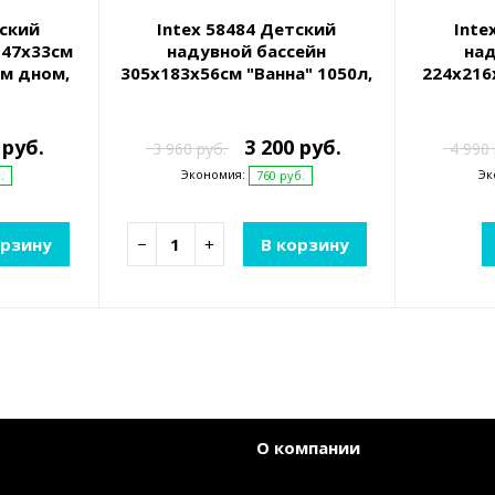
тский
Intex 58484 Детский
Inte
147х33см
надувной бассейн
над
ым дном,
305х183х56см "Ванна" 1050л,
224х216
ет
от 6 лет
подстака
 руб.
3 200 руб.
3 960 руб.
4 990 
Экономия:
Эк
.
760 руб.
орзину
−
+
В корзину
О компании