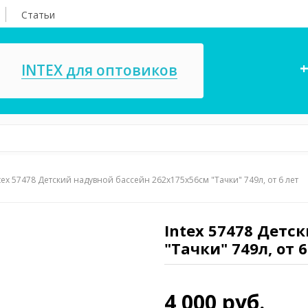
Статьи
+
INTEX для оптовиков
tex 57478 Детский надувной бассейн 262х175х56см "Тачки" 749л, от 6 лет
асосы, ремкомплекты
СПА
ксессуары для
Игровые цент
ассейнов
Intex 57478 Детс
игрушки
"Тачки" 749л, от 6
имия для бассейнов
Запчасти для 
4 000 руб.