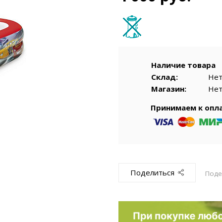
емкомплекты
Уцененный То
Наличие товара
Склад:
Не
Магазин:
Не
Принимаем к опл
Поделиться
Поде