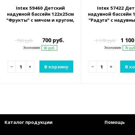
Intex 59460 Детский
Intex 57422 Де
надувной бассейн 122х25см
надувной бассейн 
"Фрукты" с мячом и кругом,
"Радуга" с надувн
150л, от 2 лет
275л, от 2 л
700 руб.
1 100
760 руб.
1 170 руб.
Экономия:
Экономия:
60 руб.
70 руб
−
+
В корзину
−
+
В к
Каталог продукции
Помощь