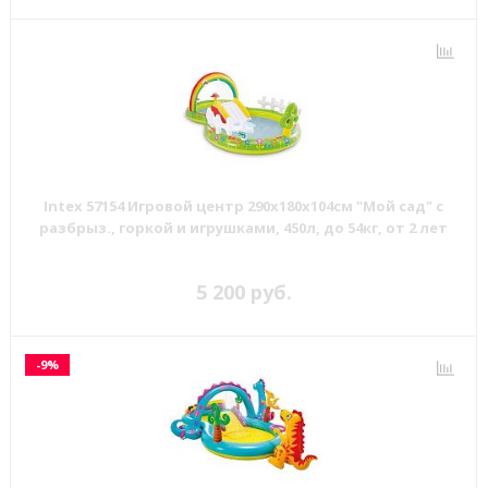
Intex 57154 Игровой центр 290х180х104см "Мой сад" с
разбрыз., горкой и игрушками, 450л, до 54кг, от 2 лет
5 200 руб.
-9%