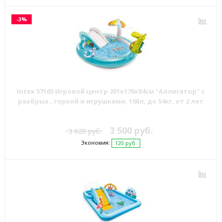
-3%
Intex 57165 Игровой центр 201х170х84см "Аллигатор" с
разбрыз., горкой и игрушками, 160л, до 54кг, от 2 лет
3 500 руб.
3 620 руб.
Экономия:
120 руб.