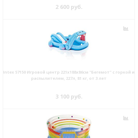
2 600 руб.
Intex 57150 Игровой центр 221х188х86см "Бегемот" с горкой и
распылителем, 227л, 81 кг, от 3 лет
3 100 руб.