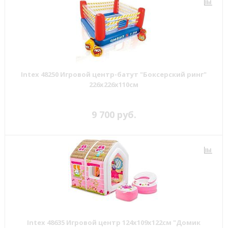
Intex 48250 Игровой центр-батут "Боксерский ринг"
226x226x110см
9 700 руб.
Intex 48635 Игровой центр 124х109х122см "Домик