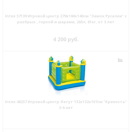
Intex 57139 Игровой центр 279х160х140см "Замок Русалки" с
разбрыз., горкой и шарами, 265л, 81кг, от 3 лет
4 200 руб.
Intex 48257 Игровой центр-батут 132х132х107см "Крепость"
3-6 лет