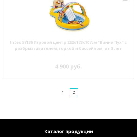
Intex 57136 Игровой центр 282х173х107см "Винни Пух" с
разбрызгивателем, горкой и бассейном, от 3 лет
4 900 руб.
1
2
Каталог продукции