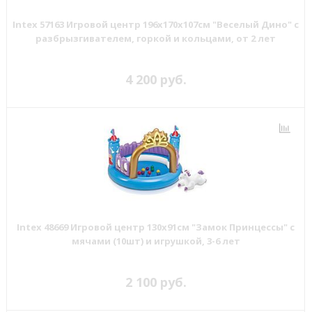
Intex 57163 Игровой центр 196х170х107см "Веселый Дино" с
разбрызгивателем, горкой и кольцами, от 2 лет
4 200 руб.
Intex 48669 Игровой центр 130х91см "Замок Принцессы" с
мячами (10шт) и игрушкой, 3-6 лет
2 100 руб.