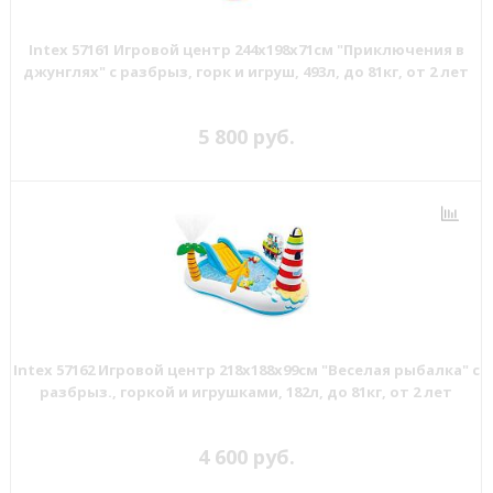
Intex 57161 Игровой центр 244х198х71см "Приключения в
джунглях" с разбрыз, горк и игруш, 493л, до 81кг, от 2 лет
5 800 руб.
Intex 57162 Игровой центр 218х188х99см "Веселая рыбалка" с
разбрыз., горкой и игрушками, 182л, до 81кг, от 2 лет
4 600 руб.