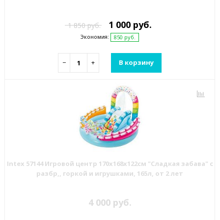
1 000 руб.
1 850 руб.
Экономия:
850 руб.
−
+
В корзину
Intex 57144 Игровой центр 170х168х122см "Сладкая забава" с
разбр,, горкой и игрушками, 165л, от 2 лет
4 000 руб.