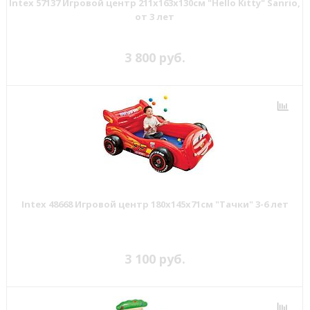
Intex 57137 Игровой центр 211х163х130см "Hello Kitty" Sanrio,
от 3 лет
3 800 руб.
Intex 48668 Игровой центр 180х145х71см "Тачки" 3-6 лет
3 100 руб.