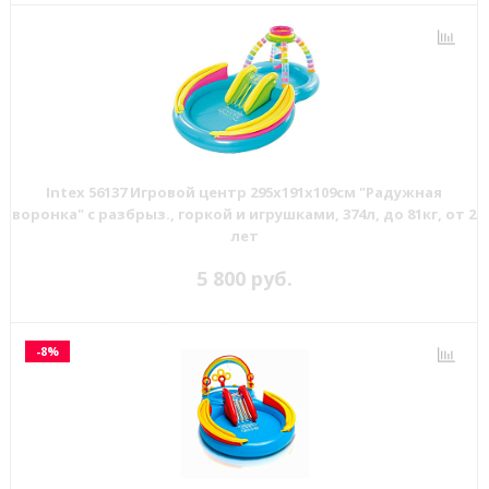
Intex 56137 Игровой центр 295x191x109см "Радужная
воронка" с разбрыз., горкой и игрушками, 374л, до 81кг, от 2
лет
5 800 руб.
-8%