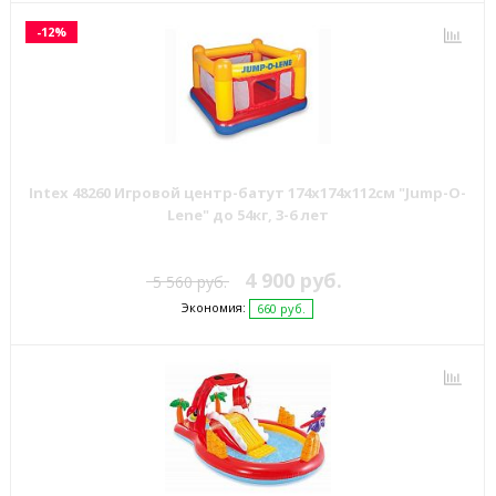
-12%
Intex 48260 Игровой центр-батут 174х174х112см "Jump-O-
Lene" до 54кг, 3-6 лет
4 900 руб.
5 560 руб.
Экономия:
660 руб.