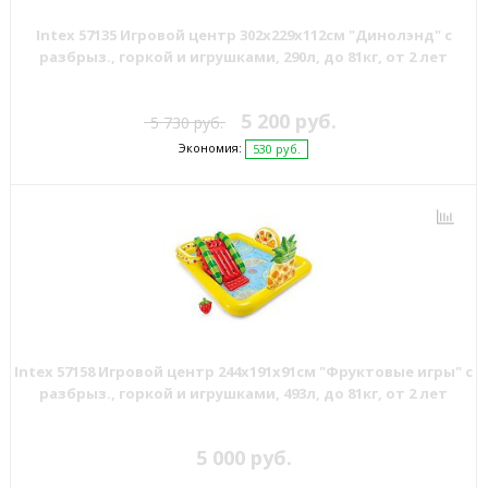
Intex 57135 Игровой центр 302х229х112см "Динолэнд" с
разбрыз., горкой и игрушками, 290л, до 81кг, от 2 лет
5 200 руб.
5 730 руб.
Экономия:
530 руб.
Intex 57158 Игровой центр 244х191х91см "Фруктовые игры" с
разбрыз., горкой и игрушками, 493л, до 81кг, от 2 лет
5 000 руб.