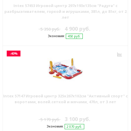
Intex 57453 Игровой центр 297х193х135см "Радуга" с
разбрызгивателем, горкой и игрушками, 381л, до 81кг, от 2
лет
4 900 руб.
5 350 руб.
Экономия:
450 руб.
-40%
Intex 57147 Игровой центр 325х267х102см "Активный спорт" с
воротами, волей.сеткой и мячами, 470л, от 3 лет
3 100 руб.
5 170 руб.
Экономия:
2 070 руб.