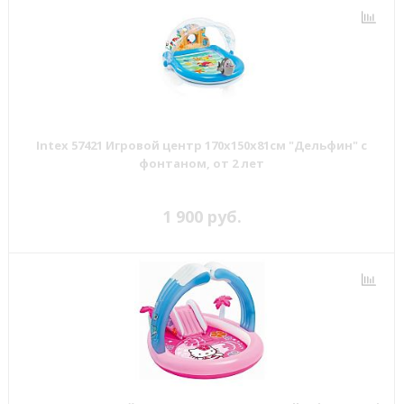
Intex 57421 Игровой центр 170х150х81см "Дельфин" с
фонтаном, от 2 лет
1 900 руб.