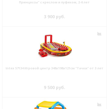
Принцессы" с креслом и пуфиком, 2-6 лет
3 900 руб.
Intex 57134 Игровой центр 348х198х121см "Тачки" от 3 лет
9 500 руб.