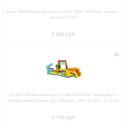
Intex 48259 Игровой центр-батут 175х175х135см "Замок" с
окном, 3-6 лет
5 900 руб.
Intex 57444 Игровой центр 249х191х109см "Динозавр" с
разбрызгивателем, гор. и игруш., 310л, до 81кг, от 2 лет
4 100 руб.