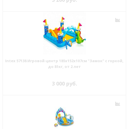
Intex 57138 Игровой центр 185х152х107см "Замок" с горкой,
до 81кг, от 2 лет
3 000 руб.