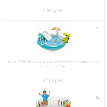
9 000 руб.
Intex 57129 Игровой центр 203х173х89см "Аллигатор" с
горкой, от 3 лет
3 100 руб.