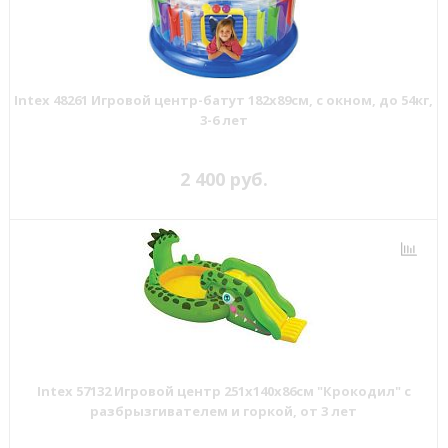
Intex 48261 Игровой центр-батут 182х89см, с окном, до 54кг,
3-6 лет
2 400 руб.
Intex 57132 Игровой центр 251х140х86см "Крокодил" с
разбрызгивателем и горкой, от 3 лет