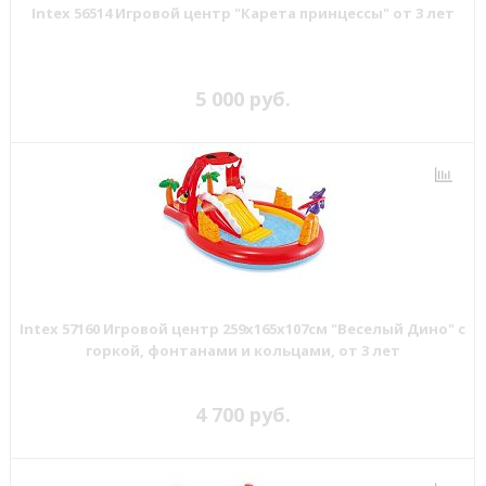
Intex 56514 Игровой центр "Карета принцессы" от 3 лет
5 000 руб.
Intex 57160 Игровой центр 259х165х107см "Веселый Дино" с
горкой, фонтанами и кольцами, от 3 лет
4 700 руб.