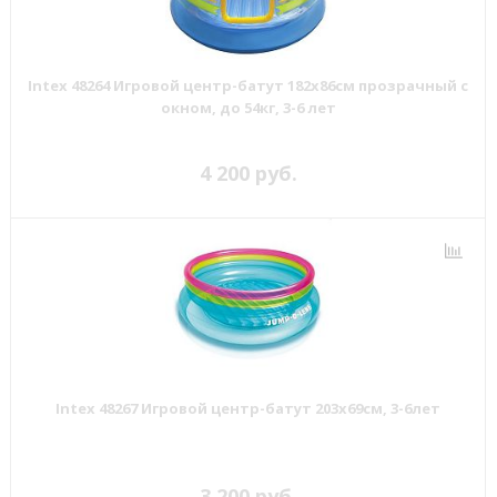
Intex 48264 Игровой центр-батут 182х86см прозрачный с
окном, до 54кг, 3-6 лет
4 200 руб.
Intex 48267 Игровой центр-батут 203х69см, 3-6лет
3 200 руб.