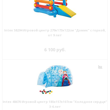
Intex 58294 Игровой центр 279х173х122см "Домик" с горкой,
от 9 лет
6 100 руб.
Intex 48670 Игровой центр 185х157х107см "Холодное сердце"
3-6 лет