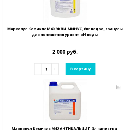
Маркопул Кемиклс М40 ЭКВИ-МИНУС, 6кг ведро, гранулы
для понижения уровня рН воды
2 000 руб.
−
+
В корзину
Маркопул Кемиклс М42 АНТИКАЛЬЦИТ, 3л канистра,