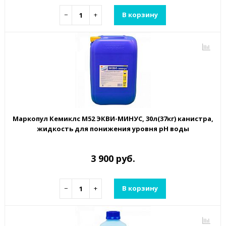
−
+
В корзину
Маркопул Кемиклс М52 ЭКВИ-МИНУС, 30л(37кг) канистра,
жидкость для понижения уровня рН воды
3 900 руб.
−
+
В корзину