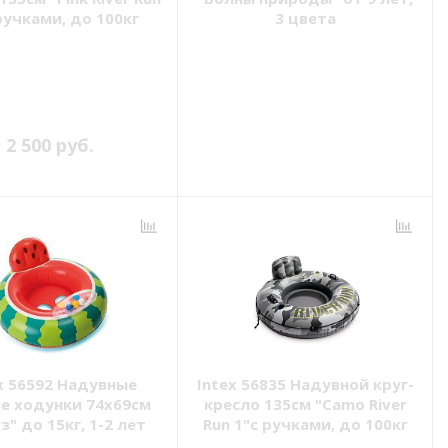
 ручками, до 100кг
3 цвета
2 500 руб.
x 56592 Надувные
Intex 56835 Надувной круг-
е ходунки 74х69см
кресло 135см "Camo River
з" до 15кг, 1-2 лет
Run 1"с ручками, до 100кг