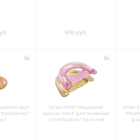
уб.
600 руб.
адувной круг
Intex 56831 Надувной
Intex 
"Русалочка"
кресло-плот для плавания
99х89
лет
119х97х28см "Золотой
фла
блеск" 2 цвета