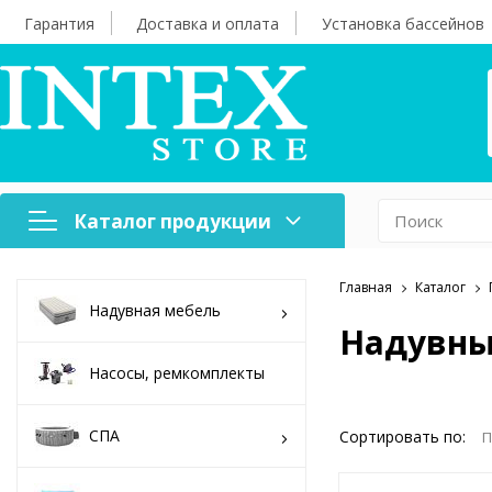
Гарантия
Доставка и оплата
Установка бассейнов
Каталог продукции
Главная
Каталог
Надувная мебель
Н
Надувная мебель
Надувны
Оборудование для
А
бассейнов
б
Насосы, ремкомплекты
Надувные лодки и
Х
аксессуары
СПА
Сортировать по:
П