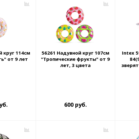
емкомплекты
Уцененный То
й круг 114см
56261 Надувной круг 107см
Intex 
ь" от 9 лет
"Тропические фрукты" от 9
84(
лет, 3 цвета
зверята
уб.
600 руб.