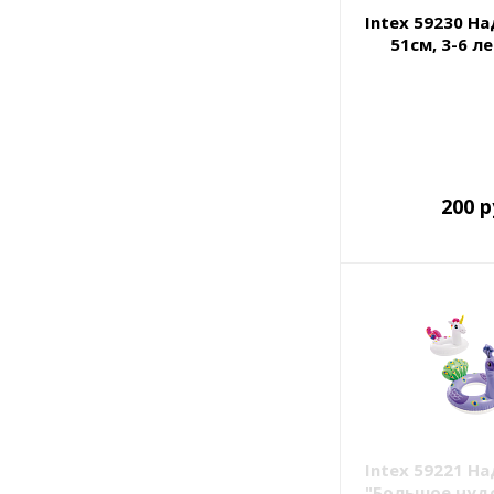
Intex 59230 Н
51см, 3-6 ле
200 р
Intex 59221 Н
"Большое чудо