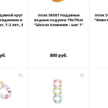
адувной круг
Intex 56587 Надувные
Intex 
 сидением и
водные ходунки 79х79см
"Живот
г, 1-2 лет, 3
"Школа плавания - шаг 1"
а
до 15кг, 1-2 лет
уб.
800 руб.