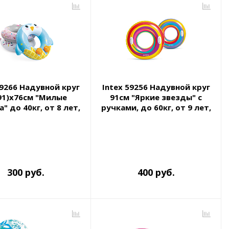
вар
59266 Надувной круг
Intex 59256 Надувной круг
91)х76см "Милые
91см "Яркие звезды" с
" до 40кг, от 8 лет,
ручками, до 60кг, от 9 лет,
3 вида
2 цвета
300 руб.
400 руб.