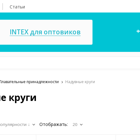
Статьи
+
INTEX для оптовиков
Плавательные принадлежности
Надувные круги
асосы, ремкомплекты
СПА
е круги
ксессуары для
Игровые цент
ассейнов
игрушки
имия для бассейнов
Запчасти для 
Отображать:
опулярности ↓
20