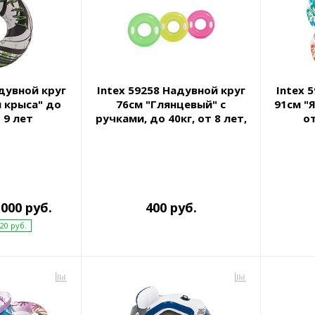
адувной круг
Intex 59258 Надувной круг
Intex 
я крыса" до
76см "Глянцевый" с
91см "
 9 лет
ручками, до 40кг, от 8 лет,
от
3 цвета
 000 руб.
400 руб.
20 руб.