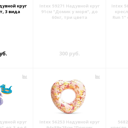
адувной круг
Intex 59271 Надувной круг
Intex 5
т, 3 вида
91см "Домик у моря", до
кресл
60кг, три цвета
Run 1"
уб.
300 руб.
адувной круг
Intex 56253 Надувной круг
5682
", от 3 до 6
94х89х25см "Пончик
кресло 