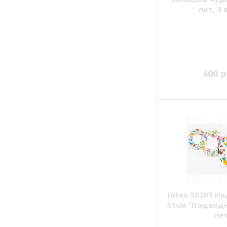
лет, 3
400 р
Intex 56205 Н
51см "Подводн
ле