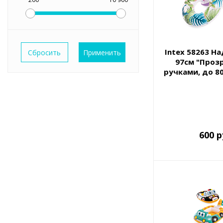
Intex 58263 Н
97см "Проз
ручками, до 80к
3 ви
600 р