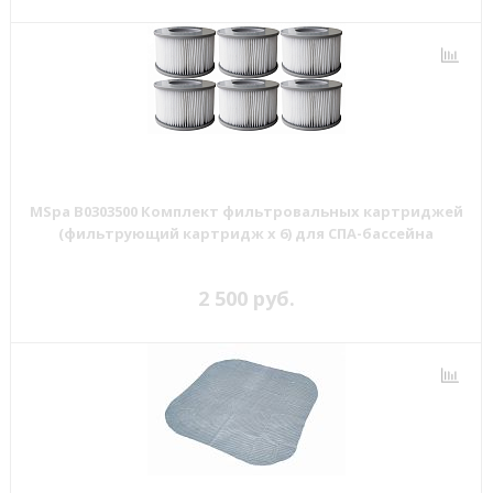
MSpa B0303500 Комплект фильтровальных картриджей
(фильтрующий картридж х 6) для СПА-бассейна
2 500 руб.