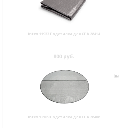
Intex 11933 Подстилка для СПА 28414
800 руб.
Intex 12109 Подстилка для СПА 28408