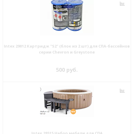
Intex 29012 Картридж "S2" (блок из 2 шт) для СПА-бассейнов
серии Chevron и Greystone
500 руб.
Intex 28515 Набор мебели для СПА