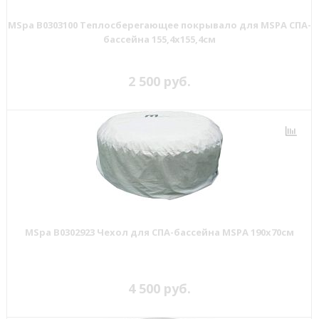
MSpa B0303100 Теплосберегающее покрывало для MSPA СПА-
бассейна 155,4х155,4см
2 500 руб.
MSpa B0302923 Чехол для СПА-бассейна MSPA 190x70см
4 500 руб.