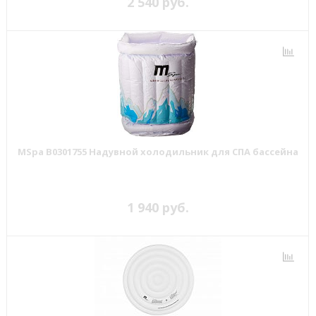
2 540 руб.
MSpa B0301755 Надувной холодильник для СПА бассейна
1 940 руб.