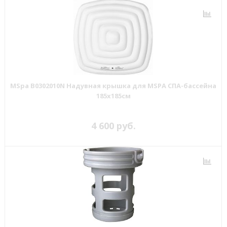
MSpa B0302010N Надувная крышка для MSPA СПА-бассейна
185х185см
4 600 руб.