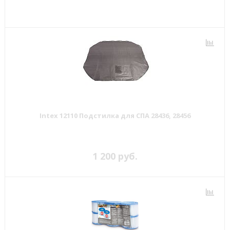
Intex 12110 Подстилка для СПА 28436, 28456
1 200 руб.