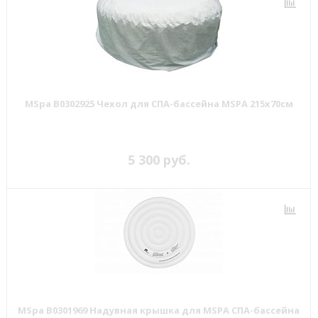
MSpa B0302925 Чехол для СПА-бассейна MSPA 215x70см
5 300 руб.
MSpa B0301969 Надувная крышка для MSPA СПА-бассейна