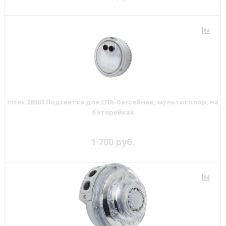
Intex 28503 Подсветка для СПА-бассейнов, мультиколор, на
батарейках
1 700 руб.