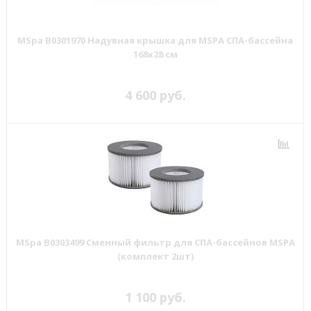
MSpa B0301970 Надувная крышка для MSPA СПА-бассейна
168х28 см
4 600 руб.
MSpa B0303499 Сменный фильтр для СПА-бассейнов MSPA
(комплект 2шт)
1 100 руб.