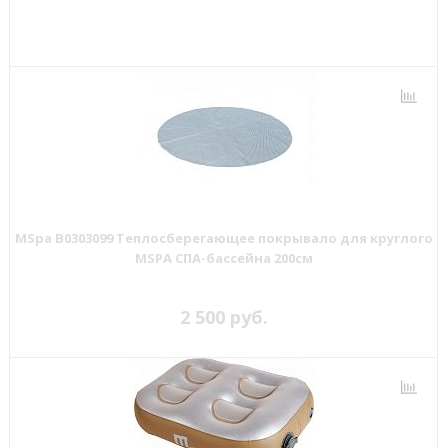
MSpa B0303099 Теплосберегающее покрывало для круглого
MSPA СПА-бассейна 200см
2 500 руб.