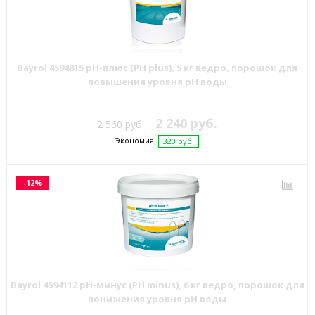
Bayrol 4594815 pН-плюс (PH plus), 5 кг ведро, порошок для
повышения уровня рН воды
2 240 руб.
2 560 руб.
Экономия:
320 руб.
-12%
Bayrol 4594112 pH-минус (PH minus), 6 кг ведро, порошок для
понижения уровня рН воды