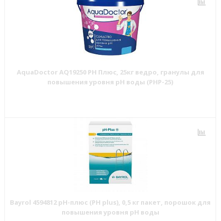
AquaDoctor AQ19250 PH Плюс, 25кг ведро, гранулы для
повышения уровня рН воды (PHP-25)
Bayrol 4594812 pН-плюс (PH plus), 0,5 кг пакет, порошок для
повышения уровня рН воды