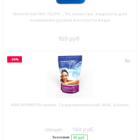
NeverGreen NG-152 PH -, 5л, канистра, жидкость для
понижения уровня жесткости воды
920 руб.
-36%
MAK М10907 РН минус. Гранулированный. МАК, Баланс
160 руб.
250 руб.
Экономия:
90 руб.