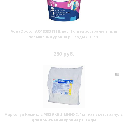
AquaDoctor AQ19393 PH Плюс, 1кг ведро, гранулы для
повышения уровня рН воды (PHP-1)
280 руб.
Маркопул Кемиклс М82 ЭКВИ-МИНУС, 1кг п/э пакет, гранулы
для понижения уровня рН воды