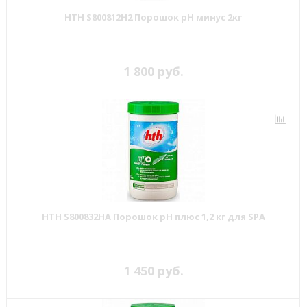
HTH S800812H2 Порошок рН минус 2кг
1 800 руб.
HTH S800832HA Порошок pH плюс 1,2 кг для SPA
1 450 руб.