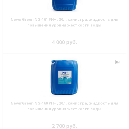
NeverGreen NG-161 РН+ , 30л, канистра, жидкость для
повышения уровня жесткости воды
4 000 руб.
NeverGreen NG-160 РН+ , 20л, канистра, жидкость для
повышения уровня жесткости воды
2 700 руб.