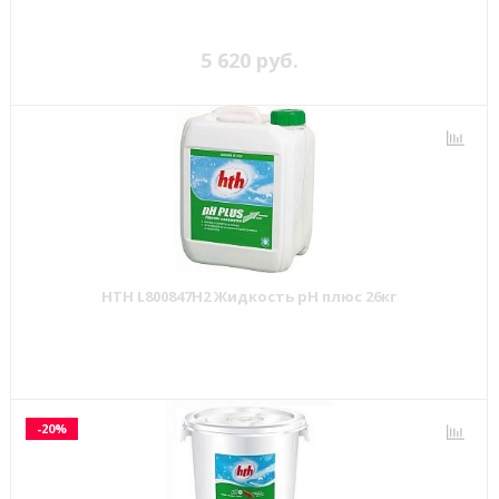
5 620 руб.
HTH L800847H2 Жидкость pH плюс 26кг
-20%