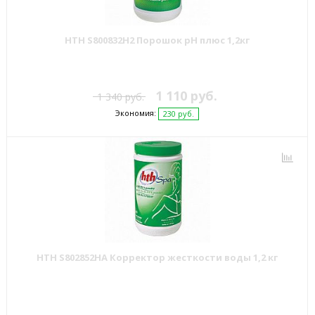
HTH S800832H2 Порошок рН плюс 1,2кг
1 110 руб.
1 340 руб.
Экономия:
230 руб.
HTH S802852HA Корректор жесткости воды 1,2 кг