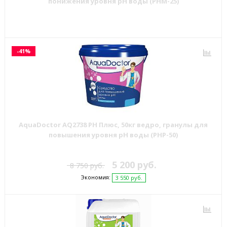
понижения уровня pH воды (PHM-25)
-41%
AquaDoctor AQ2738 PH Плюс, 50кг ведро, гранулы для
повышения уровня рН воды (PHP-50)
5 200 руб.
8 750 руб.
Экономия:
3 550 руб.