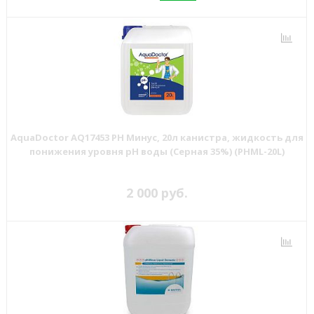
AquaDoctor AQ17453 PH Минус, 20л канистра, жидкость для
понижения уровня рН воды (Серная 35%) (PHML-20L)
2 000 руб.