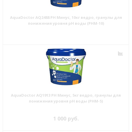
AquaDoctor AQ2488 PH Минус, 10кг ведро, гранулы для
понижения уровня pH воды (PHM-10)
AquaDoctor AQ1913 PH Минус, 5кг ведро, гранулы для
понижения уровня pH воды (PHM-5)
1 000 руб.