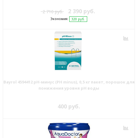
2 390 руб.
2 710 руб.
Экономия:
320 руб.
Bayrol 4594412 pH-минус (PH minus), 0,5 кг пакет, порошок для
понижения уровня рН воды
400 руб.