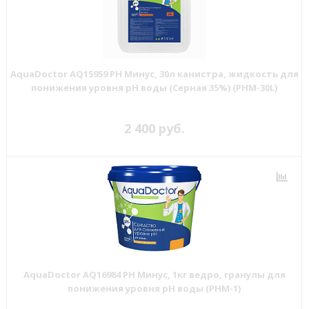
AquaDoctor AQ15959 PH Минус, 30л канистра, жидкость для
понижения уровня рН воды (Серная 35%) (PHM-30L)
2 400 руб.
AquaDoctor AQ16984 PH Минус, 1кг ведро, гранулы для
понижения уровня pH воды (PHM-1)