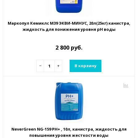
Маркопул Кемиклс М39 ЭКВИ-МИНУС, 20л(25кг) канистра,
жидкость для понижения уровня рН воды
2 800 руб.
−
+
В корзину
NeverGreen NG-159 РН+ , 10л, канистра, жидкость для
повышения уровня жесткости воды