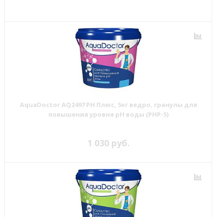
AquaDoctor AQ2497 PH Плюс, 5кг ведро, гранулы для
повышения уровня рН воды (PHP-5)
1 030 руб.