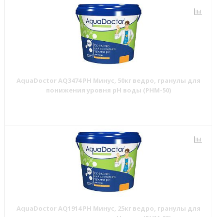
AquaDoctor AQ3474 PH Минус, 50кг ведро, гранулы для
понижения уровня pH воды (PHM-50)
AquaDoctor AQ1914 PH Минус, 25кг ведро, гранулы для