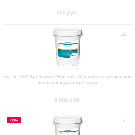
500 руб.
Bayrol 4594118 pH-минус (PH minus), 35 кг ведро, порошок для
понижения уровня рН воды
8 800 руб.
-13%