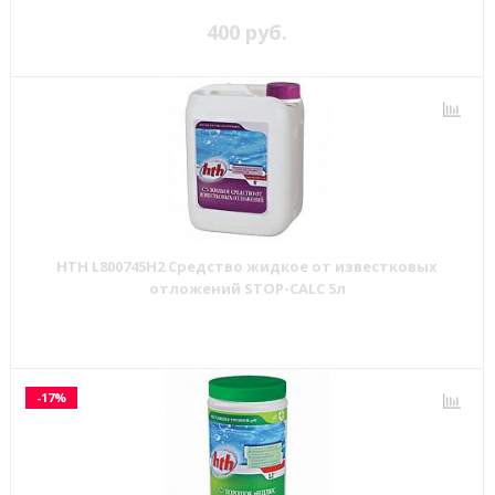
400 руб.
HTH L800745H2 Средство жидкое от известковых
отложений STOP-CALC 5л
-17%