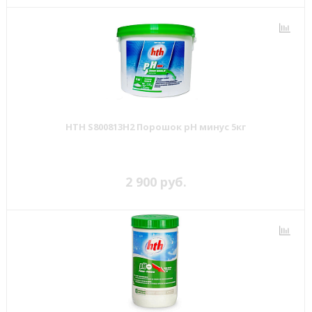
HTH S800813H2 Порошок рН минус 5кг
2 900 руб.