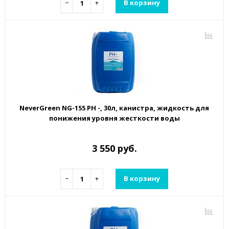
−
+
В корзину
NeverGreen NG-155 PH -, 30л, канистра, жидкость для
понижения уровня жесткости воды
3 550 руб.
−
+
В корзину