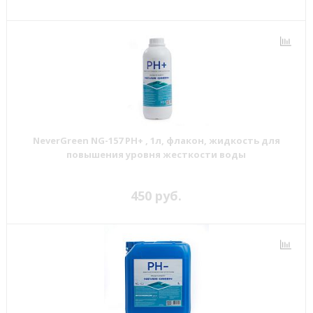
NeverGreen NG-157 РН+ , 1л, флакон, жидкость для
повышения уровня жесткости воды
450 руб.