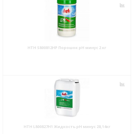
HTH S800812HP Порошок pH минус 2 кг
HTH L800827H1 Жидкость pH минус 28,14кг