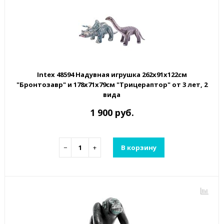
Intex 48594 Надувная игрушка 262х91х122см
"Бронтозавр" и 178х71х79см "Трицераптор" от 3 лет, 2
вида
1 900 руб.
−
+
В корзину