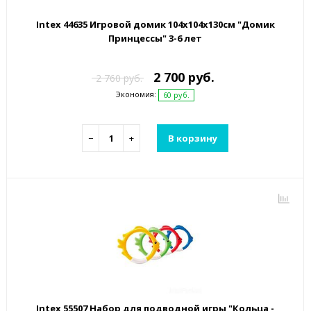
Intex 44635 Игровой домик 104х104х130см "Домик
Принцессы" 3-6 лет
2 700 руб.
2 760 руб.
Экономия:
60 руб.
−
+
В корзину
Intex 55507 Набор для подводной игры "Кольца -