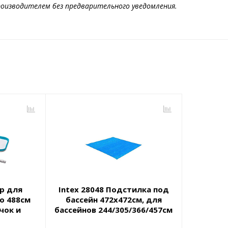
оизводителем без предварительного уведомления.
ор для
Intex 28048 Подстилка под
о 488см
бассейн 472х472см, для
чок и
бассейнов 244/305/366/457см
дка с