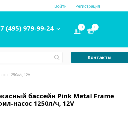
Войти
Регистрация
7 (495) 979-99-24
0
0
Контакты
Сб-Вс Выходной
асос 1250л/ч, 12V
Бассейны
ры и
Плавательные
ркасный бассейн Pink Metal Frame
принадлежности
фил-насос 1250л/ч, 12V
бассейнов