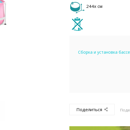
емкомплекты
Уцененный То
244х см
Сборка и установка басс
Поделиться
Поде