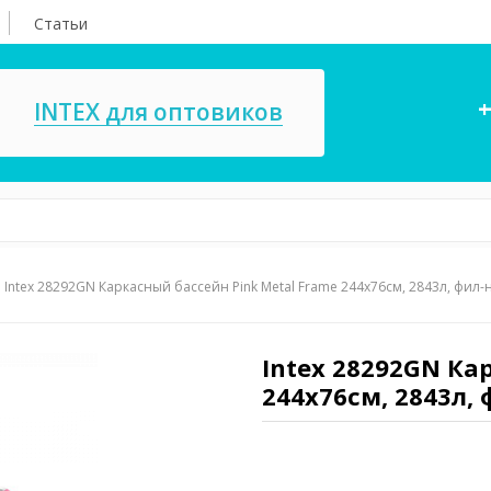
Статьи
+
INTEX для оптовиков
Intex 28292GN Каркасный бассейн Pink Metal Frame 244х76см, 2843л, фил-н
асосы, ремкомплекты
СПА
ксессуары для
Игровые цент
ассейнов
Intex 28292GN Ка
игрушки
244х76см, 2843л, 
имия для бассейнов
Запчасти для 