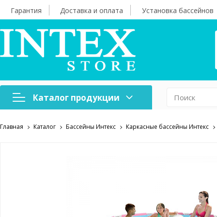
Гарантия
Доставка и оплата
Установка бассейнов
Каталог продукции
Главная
Каталог
Бассейны Интекс
Каркасные бассейны Интекс
Надувная мебель
Н
Оборудование для
А
бассейнов
б
Надувные лодки и
Х
аксессуары