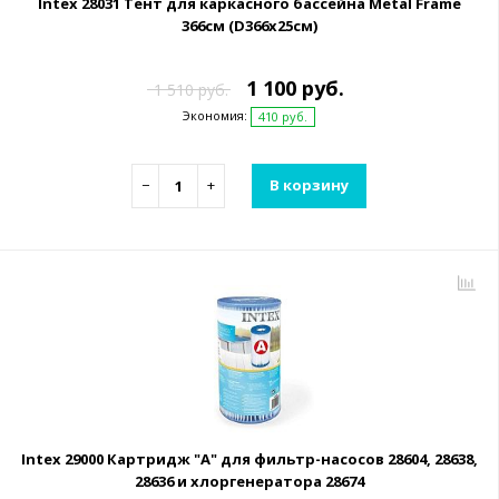
Intex 28031 Тент для каркасного бассейна Metal Frame
366см (D366х25см)
1 100 руб.
1 510 руб.
Экономия:
410 руб.
−
+
В корзину
Intex 29000 Картридж "А" для фильтр-насосов 28604, 28638,
28636 и хлоргенератора 28674