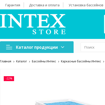
Гарантия
Доставка и оплата
Установка бассейнов
Каталог продукции
Главная
Каталог
Бассейны Интекс
Каркасные бассейны Интекс
Надувная мебель
Н
Оборудование для
А
бассейнов
б
-22%
Надувные лодки и
Х
аксессуары