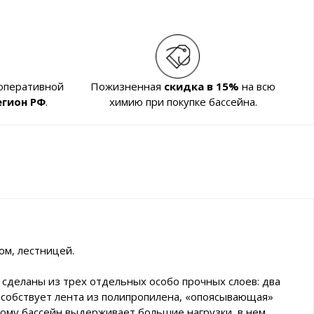
 оперативной
Пожизненная
скидка в 15%
на всю
егион РФ
.
химию при покупке бассейна.
ом, лестницей.
сделаны из трех отдельных особо прочных слоев: два
пособствует лента из полипропилена, «опоясывающая»
орому бассейн выдерживает большие нагрузки, в нем