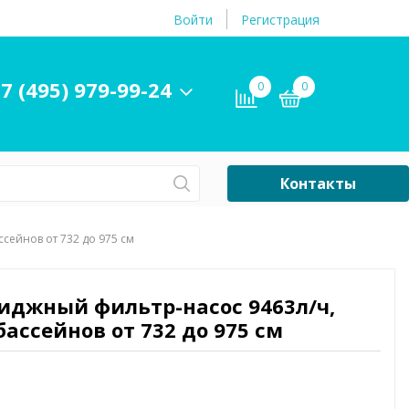
Войти
Регистрация
7 (495) 979-99-24
0
0
Контакты
Сб-Вс Выходной
ссейнов от 732 до 975 см
Бассейны
ры и
Плавательные
риджный фильтр-насос 9463л/ч,
принадлежности
бассейнов от 732 до 975 см
бассейнов