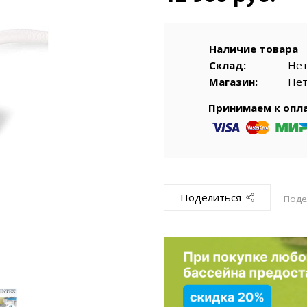
емкомплекты
Уцененный То
Наличие товара
Склад:
Не
Магазин:
Не
Принимаем к опл
Поделиться
Поде