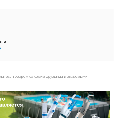
вар
т
т
ате
литесь товаром со своим друзьями и знакомыми