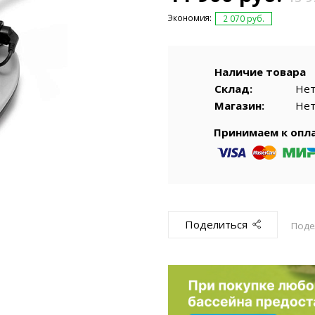
емкомплекты
Уцененный То
Экономия:
2 070 руб.
Наличие товара
Склад:
Не
Магазин:
Не
Принимаем к опл
Поделиться
Поде