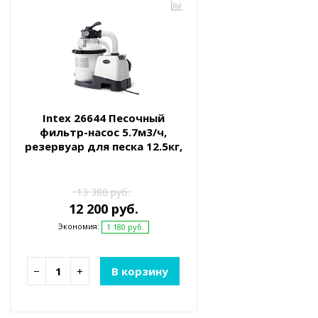
Intex 26644 Песочный
фильтр-насос 5.7м3/ч,
резервуар для песка 12.5кг,
фракция 0.45-0.85мм
13 380 руб.
12 200 руб.
Экономия:
1 180 руб.
−
+
В корзину