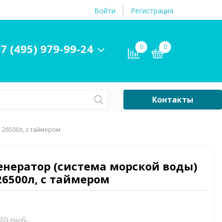
Войти
Регистрация
7 (495) 979-99-24
0
0
Контакты
Сб-Вс Выходной
о 26500л, с таймером
Бассейны
ры и
Плавательные
генератор (система морской воды)
принадлежности
26500л, с таймером
бассейнов
70 руб.