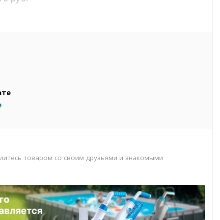
вар
т
т
ате
литесь товаром со своим друзьями и знакомыми