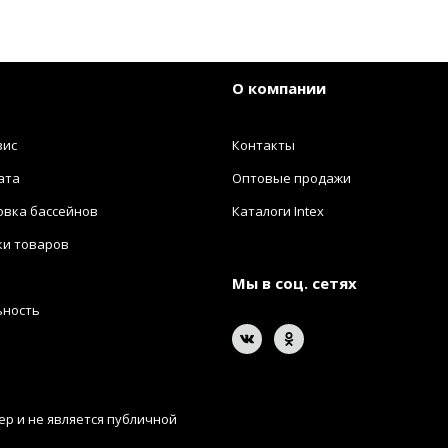
О компании
вис
Контакты
ата
Оптовые продажи
овка бассейнов
Каталоги Intex
ки товаров
Мы в соц. сетях
ьность
р и не является публичной