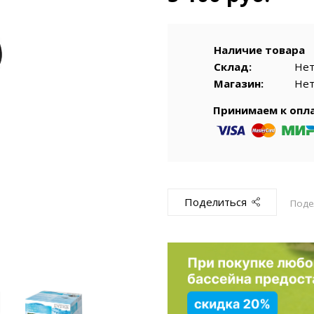
емкомплекты
Уцененный То
Наличие товара
Склад:
Не
Магазин:
Не
Принимаем к опл
Поделиться
Поде