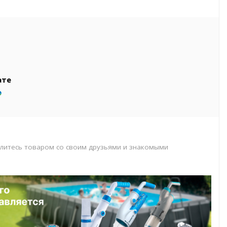
вар
т
т
ате
литесь товаром со своим друзьями и знакомыми