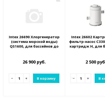
Intex 26690 Хлоргенератор
Intex 26602 Кар
(система морской воды)
фильтр-насос C330,
QS1600, для бассейнов до
картридж H, для 
68000л, с таймером и Wi-Fi
от 183 до 30
26 900 руб.
2 500 руб
−
+
В корзину
−
+
В к