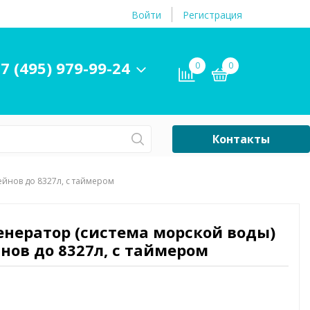
Войти
Регистрация
7 (495) 979-99-24
0
0
Контакты
Сб-Вс Выходной
ейнов до 8327л, с таймером
Бассейны
ры и
Плавательные
генератор (система морской воды)
принадлежности
йнов до 8327л, с таймером
бассейнов