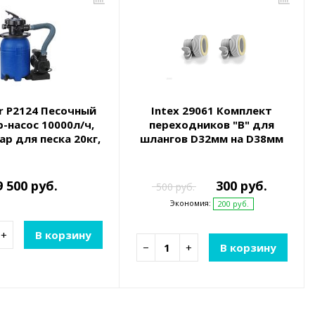
r P2124 Песочный
Intex 29061 Комплект
-насос 10000л/ч,
переходников "В" для
ар для песка 20кг,
шлангов D32мм на D38мм
ия 0.45-0.85мм
9 500 руб.
300 руб.
500 руб.
Экономия:
200 руб.
+
В корзину
−
+
В корзину