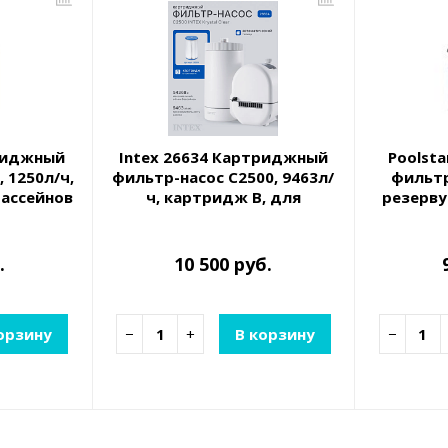
триджный
Intex 26634 Картриджный
Poolsta
 1250л/ч,
фильтр-насос C2500, 9463л/
фильтр
бассейнов
ч, картридж B, для
резерву
5см
бассейнов от 732 до 975 см
фракц
.
10 500 руб.
орзину
−
+
В корзину
−