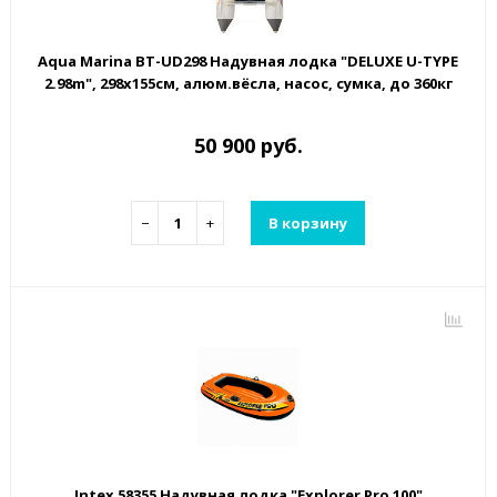
Aqua Marina BT-UD298 Надувная лодка "DELUXE U-TYPE
2.98m", 298х155см, алюм.вёсла, насос, сумка, до 360кг
50 900 руб.
−
+
В корзину
Intex 58355 Надувная лодка "Explorer Pro 100"