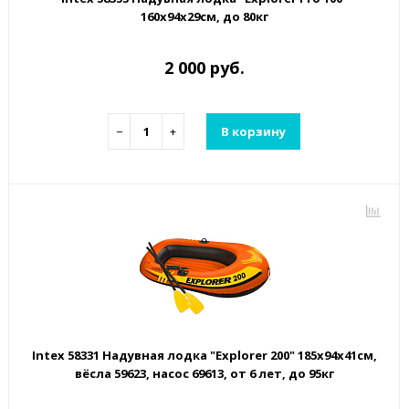
160х94х29см, до 80кг
2 000 руб.
−
+
В корзину
Intex 58331 Надувная лодка "Explorer 200" 185х94х41см,
вёсла 59623, насос 69613, от 6 лет, до 95кг