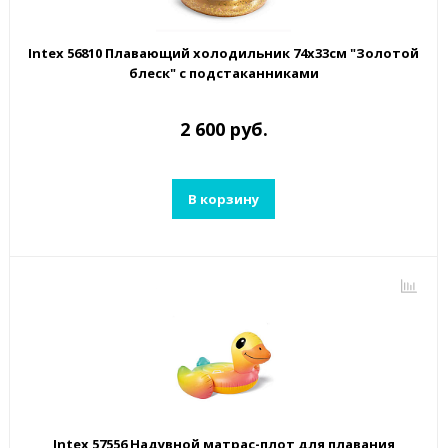
Intex 56810 Плавающий холодильник 74х33см "Золотой
блеск" с подстаканниками
2 600 руб.
В корзину
Intex 57556 Надувной матрас-плот для плавания